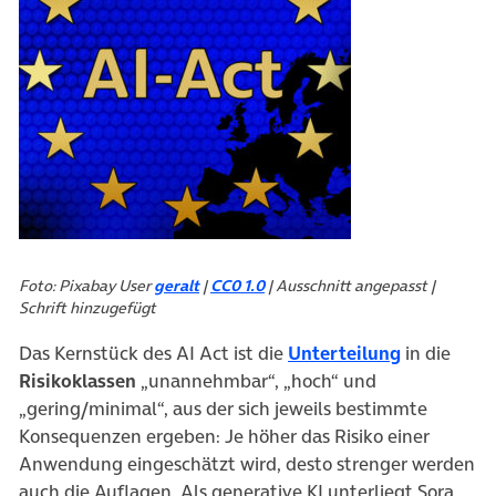
Foto: Pixabay User
geralt
|
CC0 1.0
| Ausschnitt angepasst |
Schrift hinzugefügt
(öffnet in
Das Kernstück des AI Act ist die
Unterteilung
in die
Risikoklassen
„unannehmbar“, „hoch“ und
„gering/minimal“, aus der sich jeweils bestimmte
Konsequenzen ergeben: Je höher das Risiko einer
Anwendung eingeschätzt wird, desto strenger werden
auch die Auflagen. Als generative KI unterliegt Sora