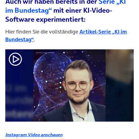
Auch wir haben bereits in der
Serie „KI
im Bundestag“
mit einer KI-Video-
Software experimentiert:
Hier finden Sie die vollständige
Artikel-Serie „KI im
Bundestag“
.
(öffnet in neuem Tab)
(öffnet in neuem Tab)
Instagram Video anschauen