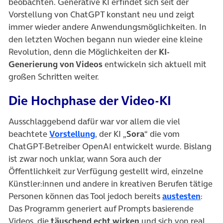
beobachten. Generative KI erfindet sich seit der
Vorstellung von ChatGPT konstant neu und zeigt
immer wieder andere Anwendungsmöglichkeiten. In
den letzten Wochen begann nun wieder eine kleine
Revolution, denn die Möglichkeiten der
KI-
Generierung von Videos
entwickeln sich aktuell mit
großen Schritten weiter.
Die Hochphase der Video-KI
Ausschlaggebend dafür war vor allem die viel
(öffnet in neuem Tab)
beachtete
Vorstellung
, der KI „
Sora
“ die vom
ChatGPT-Betreiber OpenAI entwickelt wurde. Bislang
ist zwar noch unklar, wann Sora auch der
Öffentlichkeit zur Verfügung gestellt wird, einzelne
Künstler:innen und andere in kreativen Berufen tätige
(öffn
Personen können das Tool jedoch bereits
austesten
:
Das Programm generiert auf Prompts basierende
Videos, die
täuschend echt wirken
und sich von real