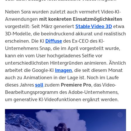
Neben Sora wurden zuletzt auch vermehrt Video-KI-
Anwendungen
mit konkreten Einsatzmöglichkeiten
(öffnet 
vorgestellt: Seit März generiert
Stable Video 3D
etwa
3D-Modelle, die beeindruckend akkurat und realistisch
(öffnet in neuem Tab)
erscheinen. Die KI
Diffuse
des Ex-CEO des KI-
Unternehmens Snap, die im April vorgestellt wurde,
kann ein vom User hochgeladenes Selfie vor
unterschiedlichsten Hintergründen animieren. Ähnlich
(öffnet in neuem Tab)
arbeitet die Google-KI
Imagen
, die seit diesem Monat
auch zu Animationen in der Lage ist. Noch im Laufe
(öffnet in neuem Tab)
dieses Jahres
soll
zudem
Premiere Pro
, das Video-
Bearbeitungsprogramm des Adobe-Unternehmens,
um generative KI-Videofunktionen ergänzt werden.