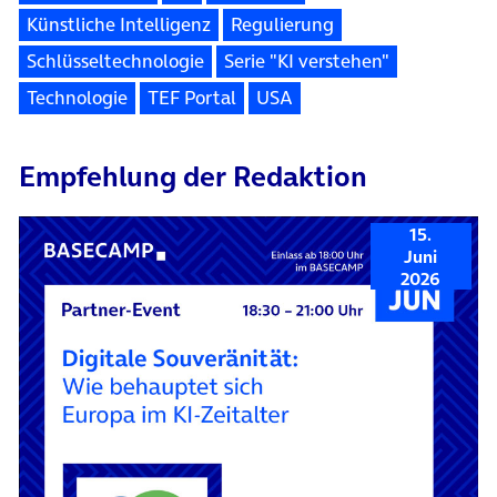
Künstliche Intelligenz
Regulierung
Schlüsseltechnologie
Serie "KI verstehen"
Technologie
TEF Portal
USA
Empfehlung der Redaktion
15.
Juni
2026