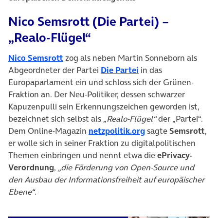
Nico Semsrott (Die Partei) –
„Realo-Flügel“
(öffnet in neuem Tab)
Nico Semsrott
zog als neben Martin Sonneborn als
(öffnet in neuem Tab
Abgeordneter der Partei
Die Partei
in das
Europaparlament ein und schloss sich der Grünen-
Fraktion an. Der Neu-Politiker, dessen schwarzer
Kapuzenpulli sein Erkennungszeichen geworden ist,
bezeichnet sich selbst als
„Realo-Flügel“
der „Partei“.
(öffnet in neuem T
Dem Online-Magazin
netzpolitik.org
sagte
Semsrott
,
er wolle sich in seiner Fraktion zu digitalpolitischen
Themen einbringen und nennt etwa die
ePrivacy-
Verordnung
,
„die Förderung von Open-Source und
den Ausbau der Informationsfreiheit auf europäischer
Ebene“
.