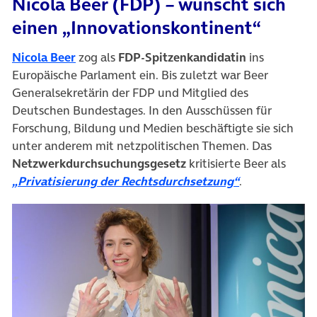
Nicola Beer (FDP) – wünscht sich
einen „Innovationskontinent“
(öffnet in neuem Tab)
Nicola Beer
zog als
FDP-Spitzenkandidatin
ins
Europäische Parlament ein. Bis zuletzt war Beer
Generalsekretärin der FDP und Mitglied des
Deutschen Bundestages. In den Ausschüssen für
Forschung, Bildung und Medien beschäftigte sie sich
unter anderem mit netzpolitischen Themen. Das
Netzwerkdurchsuchungsgesetz
kritisierte Beer als
(öffnet in ne
„Privatisierung der Rechtsdurchsetzung“
.