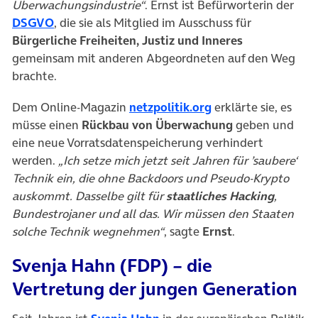
Überwachungsindustrie“
. Ernst ist Befürworterin der
(öffnet in neuem Tab)
DSGVO
, die sie als Mitglied im Ausschuss für
Bürgerliche Freiheiten, Justiz und Inneres
gemeinsam mit anderen Abgeordneten auf den Weg
brachte.
(öffnet in neuem T
Dem Online-Magazin
netzpolitik.org
erklärte sie, es
müsse einen
Rückbau von Überwachung
geben und
eine neue Vorratsdatenspeicherung verhindert
werden.
„Ich setze mich jetzt seit Jahren für ’saubere‘
Technik ein, die ohne Backdoors und Pseudo-Krypto
auskommt. Dasselbe gilt für
staatliches Hacking
,
Bundestrojaner und all das. Wir müssen den Staaten
solche Technik wegnehmen“
, sagte
Ernst
.
Svenja Hahn (FDP) – die
Vertretung der jungen Generation