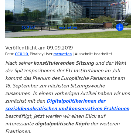
CC0 1.0
, Pixabay User
mcruetten
| Ausschnitt bearbeitet
Veröffentlicht am 09.09.2019
Foto:
CC0 1.0
, Pixabay User
mcruetten
| Ausschnitt bearbeitet
Nach seiner
konstituierenden Sitzung
und der Wahl
der Spitzenpositionen der EU-Institutionen im Juli
kommt das Plenum des Europäische Parlaments am
16. September zur nächsten Sitzungswoche
zusammen. In einem vorherigen Artikel haben wir uns
zunächst mit den
DigitalpolitikerInnen der
sozialdemokratischen und konservativen Fraktionen
beschäftigt, jetzt werfen wir einen Blick auf
interessante
digitalpolitische Köpfe
der weiteren
Fraktionen.