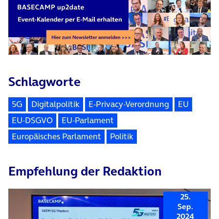
Schlagworte
5G
Digitalpolitik
E-Privacy-Verordnung
EU
EU-DSGVO
EU-Parlament
Europäisches Parlament
Politik
Empfehlung der Redaktion
25.
Sep.
2024