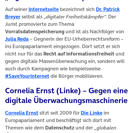
(öffnet in neuem Tab)
Auf seiner
Internetseite
bezeichnet sich
Dr. Patrick
(öffnet in neuem Tab)
Breyer
selbst als
„digitaler Freiheitskämpfer“
. Der
Jurist promovierte zum Thema
Vorratsdatenspeicherung
und ist als Nachfolger von
(öffnet in neuem Tab)
Julia Reda
– Gegnerin der EU-Urheberrechtsreform –
ins Europaparlament eingezogen. Dort setzt er sich
nicht nur für das
Recht auf Informationsfreiheit
und
gegen digitale Massenüberwachung ein, sondern will
auch durch Kampagnen wie beispielsweise
(öffnet in neuem Tab)
#SaveYourInternet
die Bürger mobilisieren.
Cornelia Ernst (Linke) – Gegen eine
digitale Überwachungsmaschinerie
(öffnet in neuem Tab)
(öffnet in ne
Cornelia Ernst
sitzt seit 2009 für
Die Linke
im
Europaparlament und beschäftigt sich dort mit
Themen wie dem
Datenschutz
und der
„globalen