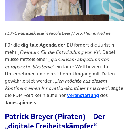
FDP-Generalsekretärin Nicola Beer | Foto: Henrik Andree
Für die
digitale Agenda der EU
fordert die Juristin
mehr
„Freiraum für die Entwicklung von KI“
. Dabei
müsse mittels einer
„gemeinsam abgestimmten
europäische Strategie“
ein fairer Wettbewerb für
Unternehmen und ein sicherer Umgang mit Daten
gewährleistet werden.
„Ich möchte aus diesem
Kontinent einen Innovationskontinent machen“
, sagte
(öffnet in ne
die FDP-Politikerin auf einer
Veranstaltung
des
Tagesspiegels
.
Patrick Breyer (Piraten) – Der
„digitale Freiheitskämpfer“