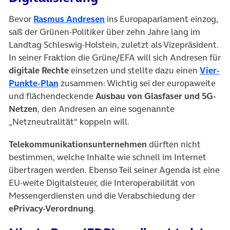
(öffnet in neuem Tab)
Bevor
Rasmus Andresen
ins Europaparlament einzog,
saß der Grünen-Politiker über zehn Jahre lang im
Landtag Schleswig-Holstein, zuletzt als Vizepräsident.
In seiner Fraktion die Grüne/EFA will sich Andresen für
digitale Rechte
einsetzen und stellte dazu einen
Vier-
(öffnet in neuem Tab)
Punkte-Plan
zusammen: Wichtig sei der europaweite
und flächendeckende
Ausbau von Glasfaser und 5G-
Netzen
, den Andresen an eine sogenannte
„Netzneutralität“ koppeln will.
Telekommunikationsunternehmen
dürften nicht
bestimmen, welche Inhalte wie schnell im Internet
übertragen werden. Ebenso Teil seiner Agenda ist eine
EU-weite Digitalsteuer, die Interoperabilität von
Messengerdiensten und die Verabschiedung der
ePrivacy-Verordnung
.