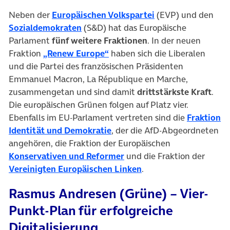
(öffnet in neuem T
Neben der
Europäischen Volkspartei
(EVP) und den
(öffnet in neuem Tab)
Sozialdemokraten
(S&D) hat das Europäische
Parlament
fünf weitere Fraktionen
. In der neuen
(öffnet in neuem Tab)
Fraktion
„Renew Europe“
haben sich die Liberalen
und die Partei des französischen Präsidenten
Emmanuel Macron, La République en Marche,
zusammengetan und sind damit
drittstärkste Kraft
.
Die europäischen Grünen folgen auf Platz vier.
Ebenfalls im EU-Parlament vertreten sind die
Fraktion
(öffnet in neuem Tab)
Identität und Demokratie
, der die AfD-Abgeordneten
angehören, die Fraktion der Europäischen
(öffnet in neuem Tab)
Konservativen und Reformer
und die Fraktion der
(öffnet in neuem Tab)
Vereinigten Europäischen Linken
.
Rasmus Andresen (Grüne) – Vier-
Punkt-Plan für erfolgreiche
Digitalisierung