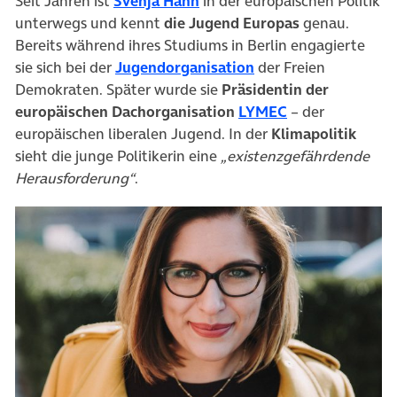
(öffnet in neuem Tab)
Seit Jahren ist
Svenja Hahn
in der europäischen Politik
unterwegs und kennt
die Jugend Europas
genau.
Bereits während ihres Studiums in Berlin engagierte
(öffnet in neuem Tab
sie sich bei der
Jugendorganisation
der Freien
Demokraten. Später wurde sie
Präsidentin der
(öffnet in neue
europäischen Dachorganisation
LYMEC
– der
europäischen liberalen Jugend. In der
Klimapolitik
sieht die junge Politikerin eine
„existenzgefährdende
Herausforderung“
.