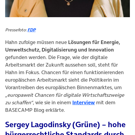
Pressefoto:
FDP
Hahn zufolge müssen neue
Lösungen für Energie,
Umweltschutz, Digitalisierung und Innovation
gefunden werden. Die Frage, wie der digitale
Arbeitsmarkt der Zukunft aussehen soll, steht für
Hahn im Fokus. Chancen für einen funktionierenden
europäischen Arbeitsmarkt sieht die Politikerin im
Vorantreiben des europäischen Binnenmarktes, um
„europaweit Chancen für digitale Wirtschaftszweige
(öffnet in neuem
zu schaffen“
, wie sie in einem
Interview
mit dem
BASECAMP Blog erklärte.
Sergey Lagodinsky (Grüne) – hohe
bürgerrechtliche Standards durch