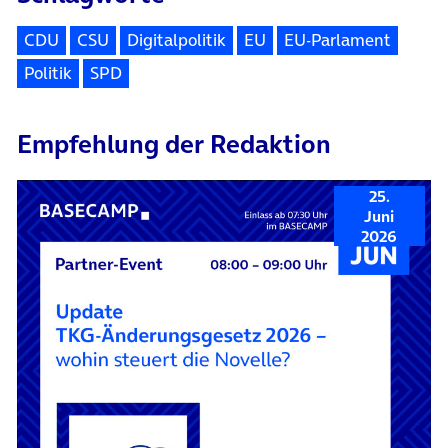
CDU
CSU
Digitalpolitik
EU
EU-Parlament
Politik
SPD
Empfehlung der Redaktion
25.
Juni
2026