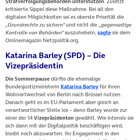
Strafverfolgungsbehörden unterstützen
. Zuletzt
kritisierte Sippel diese Maßnahme. Bei all den
digitalen Möglichkeiten sei es oberste Priorität die
„Grundrechte zu sichern“
und nicht die
„gegenseitige
(öffnet in 
Kontrolle von Behörden“
auszuhebeln,
sagte
sie dem
Onlinemagazin Netzpolitik.org.
Katarina Barley (SPD) – Die
Vizepräsidentin
Die Sommerpause
dürfte die ehemalige
(öffnet in neuem
Bundesjustizministerin
Katarina Barley
für ihren
Wohnortwechsel von Berlin nach Brüssel nutzen.
Danach geht es im EU-Parlament aber gleich an
verantwortlicher Stelle los – denn Barley wurde zur
einer der 14
Vizepräsidenten
gewählt. Wie intensiv sie
sich dann mit der Digitalpolitik beschäftigen wird,
bleibt noch abzuwarten. Ihr Engagement in den