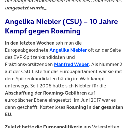
der dringend erforderlichen Reform des Urheberrechts
umgesetzt wurde
„
.
Angelika Niebler (CSU) – 10 Jahre
Kampf gegen Roaming
In den letzten Wochen
sah man die
(öffnet in neuem T
Europaabgeordnete
Angelika Niebler
oft an der Seite
des EVP-Spitzenkandidaten und
(öffnet in neuem 
Fraktionsvorsitzenden
Manfred Weber
. Als Nummer 2
auf der CSU-Liste für das Europaparlament war sie mit
dem Spitzenkandidaten häufig im Wahlkampf
unterwegs. Seit 2006 hatte sich Niebler für die
Abschaffung der Roaming-Gebühren
auf
europäischer Ebene eingesetzt. Im Juni 2017 war es
dann geschafft: Kostenloses
Roaming in der gesamten
EU
.
Zuletzt hatte die Europapolitikerin
aus Vaterstetten