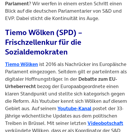
Parlament
? Wir werfen in einem ersten Schritt einen
Blick auf die deutschen Parlamentarier von S&D und
EVP. Dabei sticht die Kontinuität ins Auge.
Tiemo Wölken (SPD) –
Frischzellenkur für die
Sozialdemokraten
(öffnet in neuem Tab)
Tiemo Wölken
ist 2016 als Nachrücker ins Europäische
Parlament eingezogen. Seitdem gilt er parteiintern als
digitaler Hoffnungsträger. In der
Debatte zum EU-
Urheberrecht
bezog der Europaabgeordnete einen
klaren Standpunkt und stellte sich kategorisch gegen
die Reform. Als Youtuber kennt sich Wölken auf diesem
(öffnet in neuem 
Gebiet aus. Auf seinem
Youtube-Kanal
postet der 33-
jährige wöchentliche Updates aus dem politischen
(öf
Treiben in Brüssel. Mit seiner letzten
Videobotschaft
verkündete Wölken, dass er als Koordinator der S&D