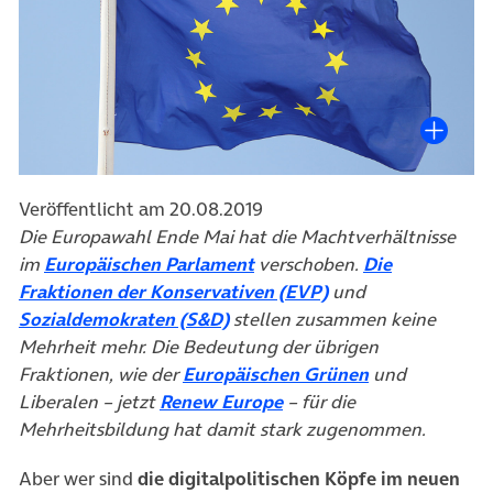
Veröffentlicht am 20.08.2019
Die Europawahl Ende Mai hat die Machtverhältnisse
(öffnet in neuem Tab)
im
Europäischen Parlament
verschoben.
Die
(öffnet in neuem T
Fraktionen der Konservativen (EVP)
und
(öffnet in neuem Tab)
Sozialdemokraten (S&D)
stellen zusammen keine
Mehrheit mehr. Die Bedeutung der übrigen
(öffnet in neu
Fraktionen, wie der
Europäischen Grünen
und
(öffnet in neuem Tab)
Liberalen – jetzt
Renew Europe
– für die
Mehrheitsbildung hat damit stark zugenommen.
Aber wer sind
die digitalpolitischen Köpfe im neuen