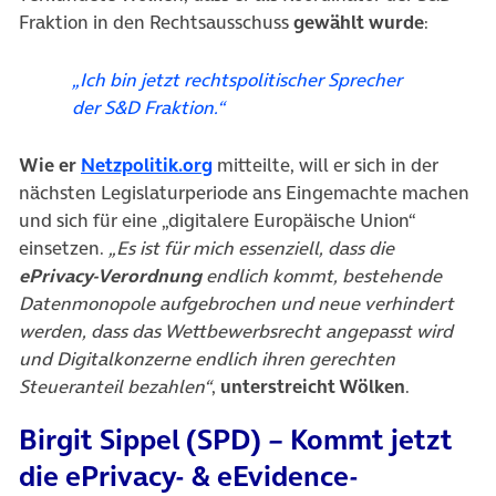
Fraktion in den Rechtsausschuss
gewählt wurde
:
„Ich bin jetzt rechtspolitischer Sprecher
der S&D Fraktion.“
(öffnet in neuem Tab)
Wie er
Netzpolitik.org
mitteilte, will er sich in der
nächsten Legislaturperiode ans Eingemachte machen
und sich für eine „digitalere Europäische Union“
einsetzen.
„Es ist für mich essenziell, dass die
ePrivacy-Verordnung
endlich kommt, bestehende
Datenmonopole aufgebrochen und neue verhindert
werden, dass das Wettbewerbsrecht angepasst wird
und Digitalkonzerne endlich ihren gerechten
Steueranteil bezahlen“
,
unterstreicht Wölken
.
Birgit Sippel (SPD) – Kommt jetzt
die ePrivacy- & eEvidence-