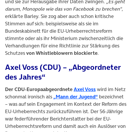
und sie zur Herausgabe ihrer Daten zwingen.
„Es geht
darum, Monopole wie das von Facebook zu brechen“
,
erklärte Barley. Sie zog aber auch schon kritische
Stimmen auf sich: beispielsweise als sie im
Bundeskabinett für die EU-Urheberrechtsreform
stimmte oder als ihr Ministerium zwischenzeitlich die
Verhandlungen für eine Richtlinie zur Stärkung des
Schutzes
von Whistleblowern blockierte
.
Axel Voss (CDU) – „Abgeordneter
des Jahres“
(öffnet in neue
Der CDU-Europaabgeordnete
Axel Voss
wird im Netz
(öffnet in neu
schonmal ironisch als
„Mann der Jugend“
bezeichnet
– was auf sein Engagement im Kontext der Reform des
EU-Urheberrechts zurückzuführen ist. Der 56-Jährige
war federführender Berichterstatter bei der EU-
Urheberrechtsreform und damit auch ein Auslöser von