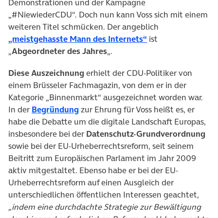
Demonstrationen und der Kampagne
„#NiewiederCDU“. Doch nun kann Voss sich mit einem
weiteren Titel schmücken. Der angeblich
(öffnet in neuem T
„meistgehasste Mann des Internets“
ist
„
Abgeordneter des Jahres
„.
Diese Auszeichnung
erhielt der CDU-Politiker von
einem Brüsseler Fachmagazin, von dem er in der
Kategorie „Binnenmarkt“ ausgezeichnet worden war.
(öffnet in neuem Tab)
In der
Begründung
zur Ehrung für Voss heißt es, er
habe die Debatte um die digitale Landschaft Europas,
insbesondere bei der
Datenschutz-Grundverordnung
sowie bei der EU-Urheberrechtsreform, seit seinem
Beitritt zum Europäischen Parlament im Jahr 2009
aktiv mitgestaltet. Ebenso habe er bei der EU-
Urheberrechtsreform auf einen Ausgleich der
unterschiedlichen öffentlichen Interessen geachtet,
„indem eine durchdachte Strategie zur Bewältigung