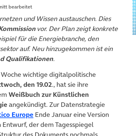
nitt bearbeitet
ernetzen und Wissen austauschen. Dies
-Kommission
vor. Der Plan zeigt konkrete
spiel für die Energiebranche, den
sektor auf. Neu hinzugekommen ist ein
 Qualifikationen
.
euem Tab)
r Woche wichtige digitalpolitische
ttwoch, den 19.02
., hat sie ihre
dem
Weißbuch zur Künstlichen
gie
angekündigt. Zur Datenstrategie
(öffnet in neuem Tab)
tico Europe
Ende Januar eine Version
Tab)
en Entwurf, der dem Tagesspiegel
ie Struktur des Dokuments nochmals