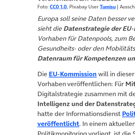
Foto:
CC0 1.0
, Pixabay User
Tumisu
| Aussch
Europa soll seine Daten besser v
sieht die
Datenstrategie der EU
Vorhaben für Datenpools, zum Bei
Gesundheits- oder den Mobilitäts
Datenraum für Kompetenzen und
(öffnet in n
Die
EU-Kommission
will in diese
Vorhaben veröffentlichen: Für
Mi
Digitalstrategie zusammen mit 
Intelligenz und der Datenstrate
hatte der Informationsdienst
Poli
(öffnet in neuem 
veröffentlicht
. In einem aktuell
Politikmonitoring vorliegt, ist d