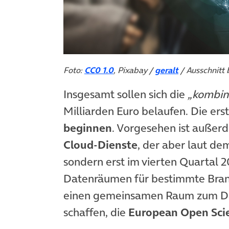
Foto:
CC0 1.0
, Pixabay /
geralt
/ Ausschnitt 
Insgesamt sollen sich die
„kombini
Milliarden Euro belaufen. Die ers
beginnen
. Vorgesehen ist außer
Cloud-Dienste
, der aber laut de
sondern erst im vierten Quartal 
Datenräumen für bestimmte Branc
einen gemeinsamen Raum zum Dat
schaffen, die
European Open Sci