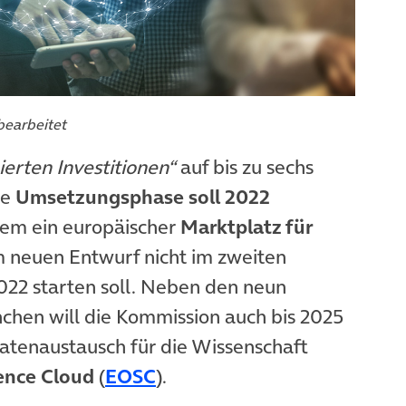
bearbeitet
erten Investitionen“
auf bis zu sechs
te
Umsetzungsphase soll 2022
dem ein europäischer
Marktplatz für
m neuen Entwurf nicht im zweiten
2022 starten soll. Neben den neun
hen will die Kommission auch bis 2025
enaustausch für die Wissenschaft
(öffnet in neuem Tab)
ence Cloud
(
EOSC
).