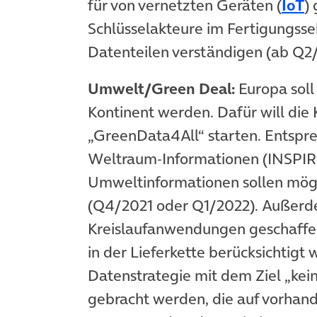
(
für von vernetzten Geräten (
IoT
)
Schlüsselakteure im Fertigungsse
Datenteilen verständigen (ab Q2
Umwelt/Green Deal:
Europa soll
Kontinent werden. Dafür will die 
„GreenData4All“ starten. Entsprec
Weltraum-Informationen (INSPIR
Umweltinformationen sollen mög
(Q4/2021 oder Q1/2022). Außerdem
Kreislaufanwendungen geschaffen
in der Lieferkette berücksichtigt w
Datenstrategie mit dem Ziel „ke
gebracht werden, die auf vorhand