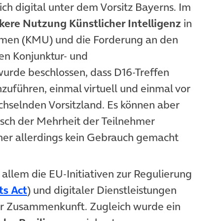
n neuem Tab)
ich digital unter dem Vorsitz Bayerns. Im
kere Nutzung Künstlicher Intelligenz
in
hmen (KMU) und die Forderung an den
n Konjunktur- und
rde beschlossen, dass D16-Treffen
zuführen, einmal virtuell und einmal vor
echselnden Vorsitzland. Es können aber
ch der Mehrheit der Teilnehmer
her allerdings kein Gebrauch gemacht
n neuem Tab)
allem die EU-Initiativen zur Regulierung
(öffnet in neuem Tab)
ts Act
) und digitaler Dienstleistungen
 neuem Tab)
r Zusammenkunft. Zugleich wurde ein