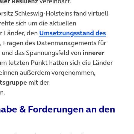
aler Resilienz
vereinbart.
sitz Schleswig-Holsteins fand virtuell
neuem Tab)
rehte sich um die aktuellen
r Länder, den
Umsetzungsstand des
(öffnet in neuem Tab)
, Fragen des Datenmanagements für
g
und das Spannungsfeld von
innerer
um letzten Punkt hatten sich die Länder
rt:innen außerdem vorgenommen,
tsgruppe
mit der
n.
lhabe & Forderungen an den