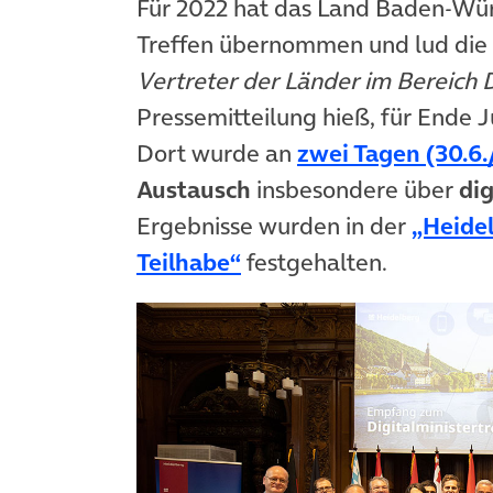
Für 2022 hat das Land Baden-Wür
Treffen übernommen und lud die
Vertreter der Länder im Bereich D
Pressemitteilung hieß, für Ende 
Dort wurde an
zwei Tagen (30.6./
Austausch
insbesondere über
dig
Ergebnisse wurden in der
„Heidel
(öffnet in neuem Tab)
Teilhabe“
festgehalten.