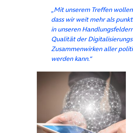
„Mit unserem Treffen wollen 
dass wir weit mehr als pun
in unseren Handlungsfeldern
Qualität der Digitalisierungs
Zusammenwirken aller polit
werden kann.“