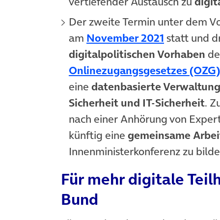
vertiefender Austausch zu
digit
Der zweite Termin unter dem Vor
(öffnet in 
am
November 2021
statt und d
digitalpolitischen Vorhaben
de
Onlinezugangsgesetzes (OZG)
eine
datenbasierte Verwaltun
Sicherheit und IT-Sicherheit
. Z
nach einer Anhörung von Expe
künftig eine
gemeinsame Arbei
Innenministerkonferenz zu bilde
Für mehr digitale Tei
Bund