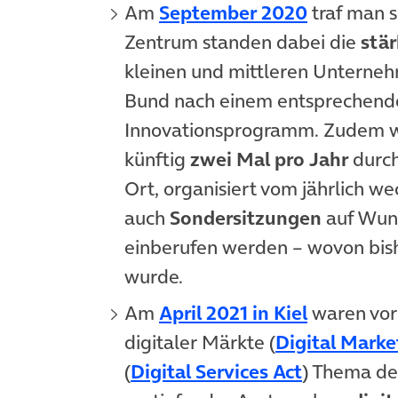
(öffnet i
Am
September 2020
traf man s
Zentrum standen dabei die
stär
kleinen und mittleren Unterne
Bund nach einem entsprechende
Innovationsprogramm. Zudem wu
künftig
zwei Mal pro Jahr
durch
Ort, organisiert vom jährlich w
auch
Sondersitzungen
auf Wuns
einberufen werden – wovon bis
wurde.
(öffnet i
Am
April 2021 in Kiel
waren vor 
digitaler Märkte (
Digital Marke
(öffnet in
(
Digital Services Act
) Thema de