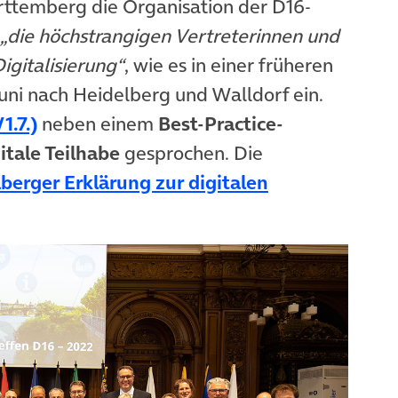
ttemberg die Organisation der D16-
„die höchstrangigen Vertreterinnen und
igitalisierung“
, wie es in einer früheren
Juni nach Heidelberg und Walldorf ein.
(öffnet in neuem Tab)
1.7.)
neben einem
Best-Practice-
itale Teilhabe
gesprochen. Die
berger Erklärung zur digitalen