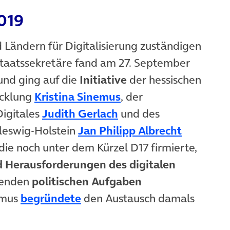
2019
 Ländern für Digitalisierung zuständigen
Staatssekretäre fand am 27. September
et in neuem Tab)
und ging auf die
Initiative
der hessischen
(öffnet in neuem Tab
icklung
Kristina Sinemus
, der
(öffnet in neuem Tab)
Digitales
Judith Gerlach
und des
(öffnet i
hleswig-Holstein
Jan Philipp Albrecht
die noch unter dem Kürzel D17 firmierte,
 Herausforderungen des digitalen
erenden
politischen Aufgaben
(öffnet in neuem Tab)
emus
begründete
den Austausch damals