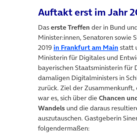
Auftakt erst im Jahr 
Das
erste Treffen
der in Bund und
Minister:innen, Senatoren sowie 
(öffn
2019
in Frankfurt am Main
statt 
Ministerin für Digitales und Entw
bayerischen Staatsministerin für 
damaligen Digitalministers in Sc
zurück. Ziel der Zusammenkunft, 
war es, sich über die
Chancen und
Wandels
und die daraus resulti
auszutauschen. Gastgeberin Sin
folgendermaßen: