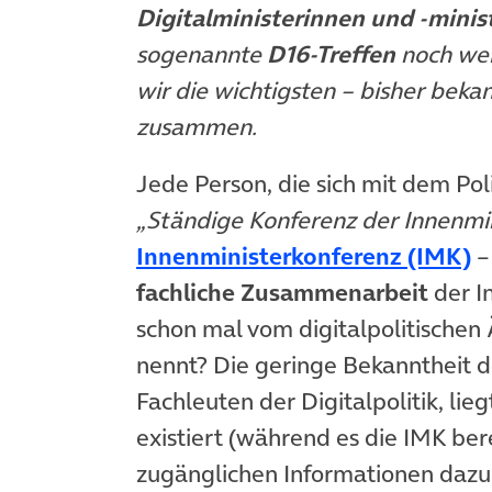
Digitalministerinnen und -minis
sogenannte
D16-Treffen
noch wei
wir die wichtigsten – bisher bek
zusammen.
Jede Person, die sich mit dem Poli
„Ständige Konferenz der Innenmin
(
Innenministerkonferenz (IMK)
–
fachliche Zusammenarbeit
der I
schon mal vom digitalpolitischen 
nennt? Die geringe Bekanntheit de
Fachleuten der Digitalpolitik, lieg
existiert (während es die IMK bere
zugänglichen Informationen dazu 