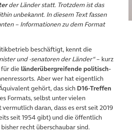
ter
der Länder statt. Trotzdem ist das
thin unbekannt. In diesem Text fassen
annten – Informationen zu dem Format
tikbetrieb beschäftigt, kennt die
ister und -senatoren der Länder“
– kurz
öffnet in neuem Tab)
 für die
länderübergreifende politisch-
nnenressorts. Aber wer hat eigentlich
Äquivalent gehört, das sich
D16-Treffen
s Formats, selbst unter vielen
t vermutlich daran, dass es erst seit 2019
its seit 1954 gibt) und die öffentlich
bisher recht überschaubar sind.