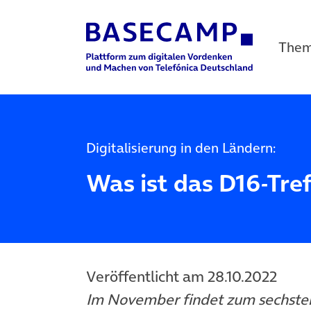
The
Main Navigation
Digitalisierung in den Ländern:
Was ist das D16-Tre
Veröffentlicht am 28.10.2022
Im November findet zum sechste