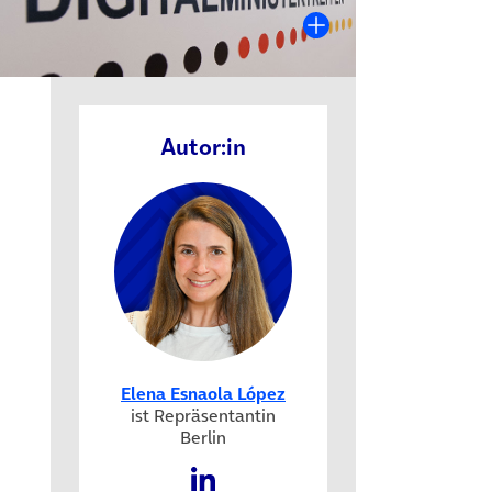
Autor:in
Elena Esnaola López
ist Repräsentantin
Berlin