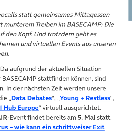
eocalls statt gemeinsames Mittagessen
tt munterem Treiben im BASECAMP: Die
auf den Kopf. Und trotzdem geht es
hemen und virtuellen Events aus unseren
hen
.
 Da aufgrund der aktuellen Situation
er BASECAMP stattfinden können, sind
n. In der nächsten Zeit werden unsere
ie „
Data Debates
“, „
Young + Restless
“,
I Hub Europe
“ virtuell ausgerichtet.
IR
-Event findet bereits am
5. Mai
statt.
rus – wie kann ein schrittweiser Exit