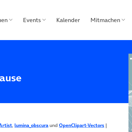
men
Events
Kalender
Mitmachen
ause
Artist
,
lumina_obscura
und
OpenClipart-Vectors
|