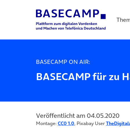
The
Main Navigation
BASECAMP ON AIR:
BASECAMP für zu H
Veröffentlicht am 04.05.2020
Montage:
CC0 1.0
, Pixabay User
TheDigital