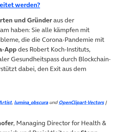
(öffnet in neuem Tab)
eitet werden?
rten und Gründer
aus der
sam haben: Sie alle kämpfen mit
obleme, die die Corona-Pandemie mit
a-App
des Robert Koch-Instituts,
taler Gesundheitspass durch Blockchain-
stützt dabei, den Exit aus dem
Artist
,
lumina_obscura
und
OpenClipart-Vectors
|
hofer
, Managing Director for Health &