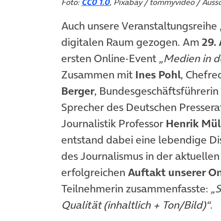
Foto:
CC0 1.0
, Pixabay / tommyvideo / Auss
Auch unsere Veranstaltungsreihe 
digitalen Raum gezogen. Am
29. 
ersten Online-Event
„Medien in d
Zusammen mit
Ines Pohl
, Chefre
Berger
, Bundesgeschäftsführerin 
Sprecher des Deutschen Pressera
Journalistik Professor
Henrik Mül
entstand dabei eine lebendige Di
des Journalismus in der aktuellen
erfolgreichen
Auftakt unserer O
Teilnehmerin zusammenfasste:
„S
Qualität (inhaltlich + Ton/Bild)“
.