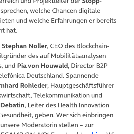
erreich und Projektleiter der
Stopp-
 sprechen, welche Chancen digitale
 bieten und welche Erfahrungen er bereits
t hat.
m
Stephan Noller
, CEO des Blockchain-
itgründer des auf Mobilitätsanalysen
cs, und
Pia von Houwald
, Director B2P
 Telefónica Deutschland. Spannende
ernhard Rohleder
, Hauptgeschäftsführer
wirtschaft, Telekommunikation und
 Debatin
, Leiter des Health Innovation
Gesundheit, geben. Wer sich einbringen
unsere Moderatorin stellen – zur