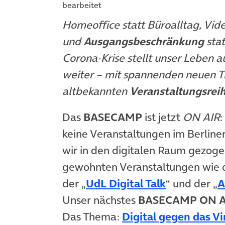
bearbeitet
Homeoffice statt Büroalltag, Vid
und
Ausgangsbeschränkung
sta
Corona-Krise stellt unser Leben 
weiter – mit spannenden neuen T
altbekannten
Veranstaltungsrei
Das
BASECAMP
ist jetzt
ON AIR
:
keine Veranstaltungen im Berlin
wir in den digitalen Raum gezoge
gewohnten Veranstaltungen wie d
der „
UdL Digital Talk
“ und der „
A
Unser nächstes
BASECAMP ON A
Das Thema:
Digital gegen das Vi