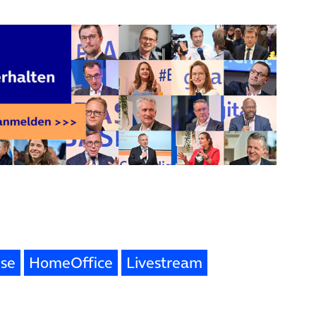
ise
HomeOffice
Livestream