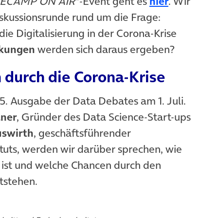
ECAMP ON AIR
“-Event geht es
hier
. Wir
skussionsrunde rund um die Frage:
ie Digitalisierung in der Corona-Krise
irkungen
werden sich daraus ergeben?
 durch die Corona-Krise
15. Ausgabe der Data Debates am 1. Juli.
tner
, Gründer des Data Science-Start-ups
uswirth
, geschäftsführender
tituts, werden wir darüber sprechen, wie
 ist und welche Chancen durch den
tstehen.