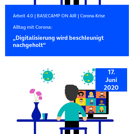
Arbeit 4.0
|
BASECAMP ON AIR
|
Corona-Krise
Alltag mit Corona:
„Digitalisierung wird beschleunigt
nachgeholt“
17.
Juni
2020