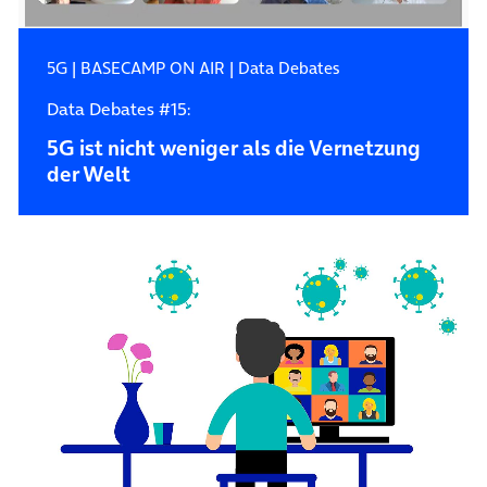
5G
|
BASECAMP ON AIR
|
Data Debates
Data Debates #15:
5G ist nicht weniger als die Vernetzung
der Welt