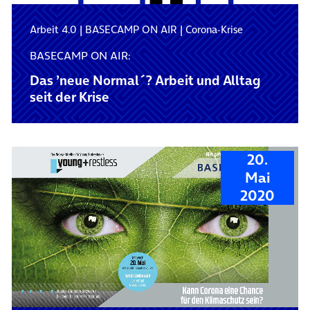
Arbeit 4.0
|
BASECAMP ON AIR
|
Corona-Krise
BASECAMP ON AIR:
Das ’neue Normal´? Arbeit und Alltag
seit der Krise
20.
Mai
2020