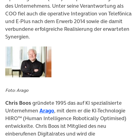
des Unternehmens. Unter seine Verantwortung als
COO fiel auch die operative Integration von Telefónica
und E-Plus nach dem Erwerb 2014 sowie die damit
verbundene erfolgreiche Realisierung der erwarteten
Synergien.
Foto: Arago
Chris Boos
gründete 1995 das auf KI spezialisierte
(öffnet in neuem Tab)
Unternehmen
Arago
, mit dem er die KI-Technologie
HIRO™ (Human Intelligence Robotically Optimised)
entwickelte. Chris Boos ist Mitglied des neu
einberufenen Digitalrates und wird die