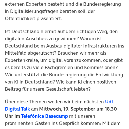
externen Experten besteht und die Bundesregierung
in Digitalisierungsfragen beraten soll, der
Öffentlichkeit präsentiert.
Ist Deutschland hiermit auf dem richtigen Weg, den
digitalen Anschluss zu gewinnen? Warum ist
Deutschland beim Ausbau digitaler Infrastrukturen ins
Mittelfeld abgerutscht? Brauchen wir mehr als
Expertenkreise, um digital voranzukommen, oder gibt
es bereits zu viele Fachgremien und Kommissionen?
Wie unterstützt die Bundesregierung die Entwicklung
von KI in Deutschland? Wie kann KI einen positiven
Beitrag für unsere Gesellschaft leisten?
Über diese Themen wollen wir beim nächsten
UdL
(öffnet in neuem Tab)
Digital Talk
am
Mittwoch, 19. September um 18.30
(öffnet in neuem Tab)
Uhr im
Telefónica Basecamp
mit unseren
prominenten Gästen ins Gespräch kommen: Mit dem