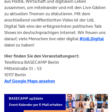
aus Politik, Wirtschaft und digitalem Leben
zusammen, um miteinander und mit den Live-Gästen
zu aktuellen Themen zu diskutieren. Mit dem
anschließend veröffentlichten Video ist der UdL
Digital Talk eine der erfolgreichsten politischen Talk
Shows im deutschsprachigen Internet. Wir freuen uns
(öff
darauf, viele Menschen live oder digital
#UdLDigital
dabei zu haben!
Hier finden Sie den Veranstaltungsort:
Telefónica BASECAMP Berlin
Mittelstraße 51 – 53
10117 Berlin
(öffnet in neuem Tab)
Auf Google Maps ansehen