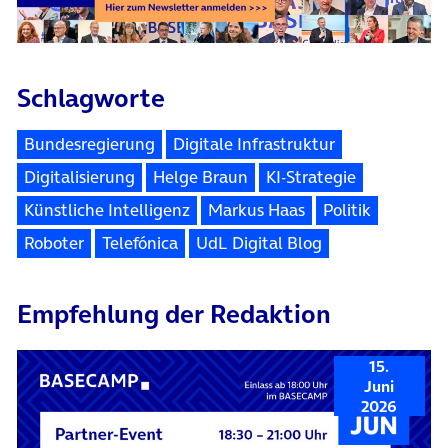
Schlagworte
Bundesregierung
Digitale Infrastruktur
Digitalisierung
Helge Braun
KI-Strategie
Künstliche Intelligenz
Markus Haas
Politik
Roboter
Telefónica
UdL Digital Blog
Empfehlung der Redaktion
15.
Juni
2026