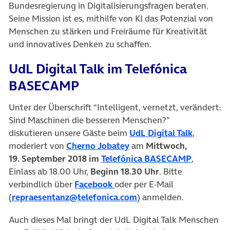
Bundesregierung in Digitalisierungsfragen beraten.
Seine Mission ist es, mithilfe von KI das Potenzial von
Menschen zu stärken und Freiräume für Kreativität
und innovatives Denken zu schaffen.
UdL Digital Talk im Telefónica
BASECAMP
Unter der Überschrift “Intelligent, vernetzt, verändert:
Sind Maschinen die besseren Menschen?”
(öffnet i
diskutieren unsere Gäste beim
UdL Digital Talk
,
(öffnet in neuem Tab)
moderiert von
Cherno Jobatey
am
Mittwoch,
(öffnet i
19. September 2018 im
Telefónica BASECAMP
,
Einlass ab 18.00 Uhr,
Beginn 18.30 Uhr
. Bitte
(öffnet in neuem Tab)
verbindlich über
Facebook
oder per E-Mail
(
repraesentanz@telefonica.com
) anmelden.
Auch dieses Mal bringt der UdL Digital Talk Menschen