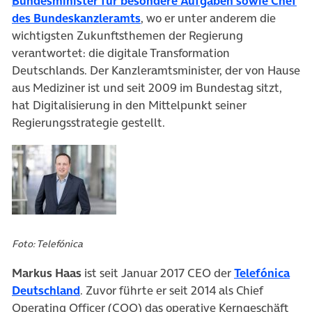
Bundesminister für besondere Aufgaben sowie Chef
(öffnet in neuem Tab)
des Bundeskanzleramts
, wo er unter anderem die
wichtigsten Zukunftsthemen der Regierung
verantwortet: die digitale Transformation
Deutschlands. Der Kanzleramtsminister, der von Hause
aus Mediziner ist und seit 2009 im Bundestag sitzt,
hat Digitalisierung in den Mittelpunkt seiner
Regierungsstrategie gestellt.
Foto: Telefónica
Markus Haas
ist seit Januar 2017 CEO der
Telefónica
(öffnet in neuem Tab)
Deutschland
. Zuvor führte er seit 2014 als Chief
Operating Officer (COO) das operative Kerngeschäft