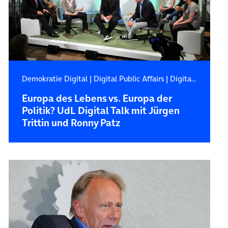
Demokratie Digital
|
Digital Public Affairs
|
Digitale Zukunft
Europa des Lebens vs. Europa der
Politik? UdL Digital Talk mit Jürgen
Trittin und Ronny Patz