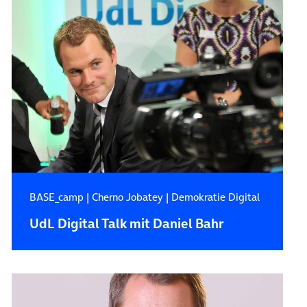
BASE_camp
|
Cherno Jobatey
|
Demokratie Digital
UdL Digital Talk mit Daniel Bahr