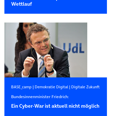
Wettlauf
BASE_camp
|
Demokratie Digital
|
Digitale Zukunft
Bundesinnenminister Friedrich:
Ein Cyber-War ist aktuell nicht möglich