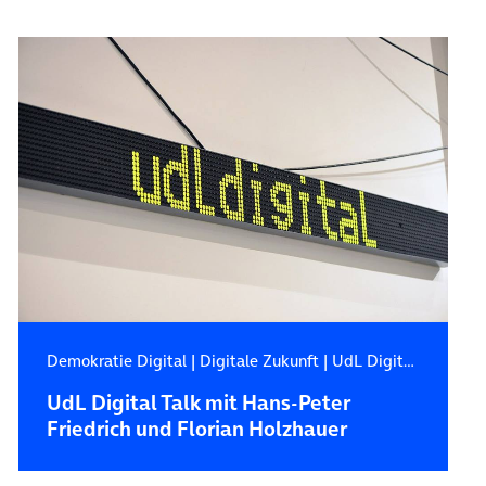
Demokratie Digital
|
Digitale Zukunft
|
UdL Digital Blog
UdL Digital Talk mit Hans-Peter
Friedrich und Florian Holzhauer