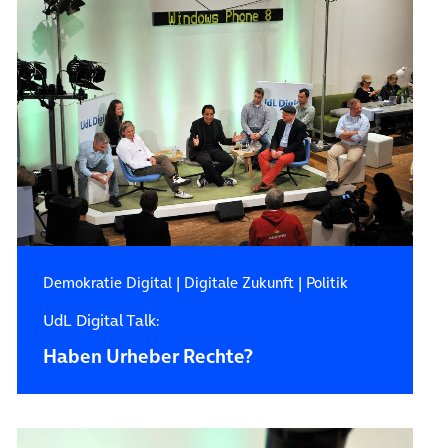
Demokratie Digital
|
Digitale Zukunft
|
Politik
UdL Digital Talk:
Haben Urheber Rechte?