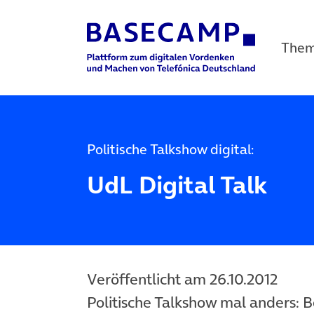
The
Main Navigation
Politische Talkshow digital:
UdL Digital Talk
Veröffentlicht am 26.10.2012
Politische Talkshow mal anders: B