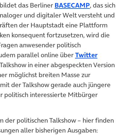
(öffnet in neu
bildet das Berliner
BASECAMP
, das sich
analoger und digitaler Welt versteht und
Kräften der Hauptstadt eine Plattform
en konsequent fortzusetzen, wird die
Fragen anwesender politisch
(öffnet in n
zudem parallel online über
Twitter
 Talkshow in einer abgespeckten Version
Tab)
iner möglichst breiten Masse zur
 mit der Talkshow gerade auch jüngere
politisch interessierte Mitbürger
m der politischen Talkshow – hier finden
ungen aller bisherigen Ausgaben: