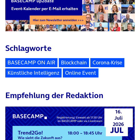
Schlagworte
BASECAMP ON AIR
Blockchain
Corona-Krise
Künstliche Intelligenz
Online Event
Empfehlung der Redaktion
16.
Juli
2026