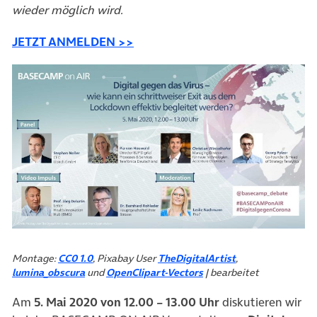
wieder möglich wird.
(öffnet in neuem Tab)
JETZT ANMELDEN >>
Montage:
CC0 1.0
, Pixabay User
TheDigitalArtist
,
lumina_obscura
und
OpenClipart-Vectors
| bearbeitet
Am
5. Mai 2020 von 12.00 – 13.00 Uhr
diskutieren wir