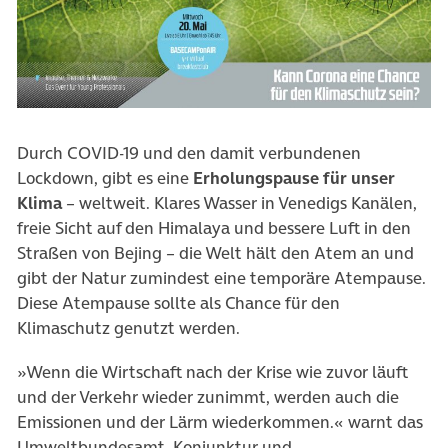
(öffnet in neuem Tab)
Durch COVID-19 und den damit verbundenen
Lockdown, gibt es eine
Erholungspause für unser
Klima
– weltweit. Klares Wasser in Venedigs Kanälen,
freie Sicht auf den Himalaya und bessere Luft in den
Straßen von Bejing – die Welt hält den Atem an und
gibt der Natur zumindest eine temporäre Atempause.
Diese Atempause sollte als Chance für den
Klimaschutz genutzt werden.
»Wenn die Wirtschaft nach der Krise wie zuvor läuft
und der Verkehr wieder zunimmt, werden auch die
Emissionen und der Lärm wiederkommen.« warnt das
Umweltbundesamt. Konjunktur-und