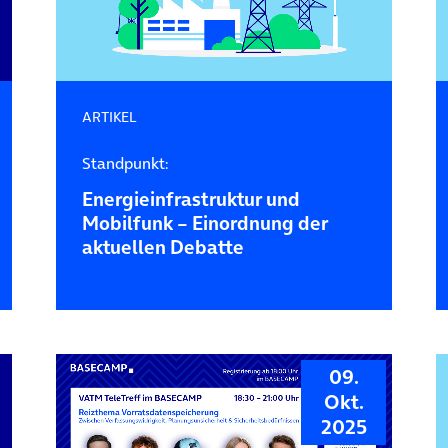
ARTIKEL
Standpunkt:
Energieinfrastruktur und
Mobilfunk – Einordnung der
aktuellen Debatte
09.
Okt.
2025