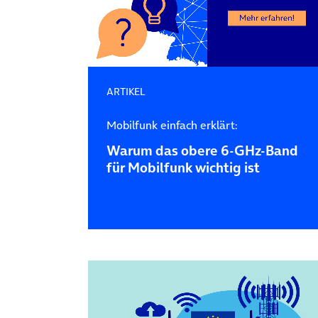
ARTIKEL
Mobilfunk einfach erklärt:
Warum das obere 6-GHz-Band
für Mobilfunk wichtig ist