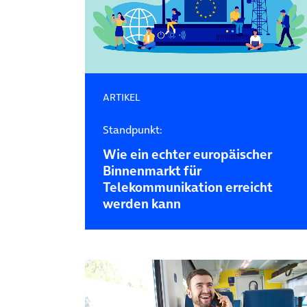
ARTIKEL
Standpunkt:
Wie ein echter europäischer
Binnenmarkt für
Telekommunikation erreicht
werden kann