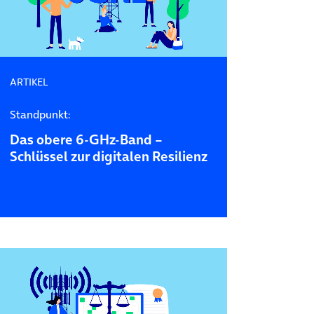
ARTIKEL
Standpunkt:
Das obere 6-GHz-Band –
Schlüssel zur digitalen Resilienz