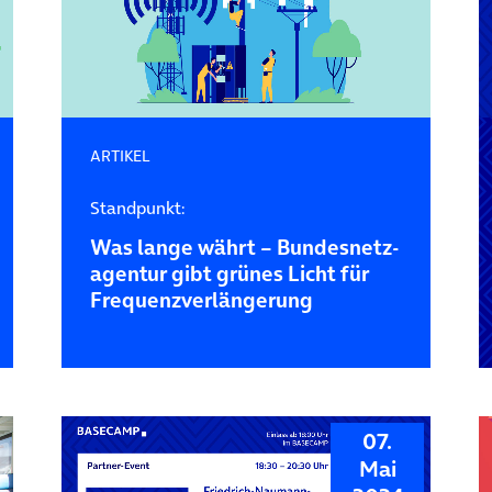
ARTIKEL
Standpunkt:
Was lange währt – Bundesnetz­
agentur gibt grünes Licht für
Frequenz­verlängerung
07.
Mai