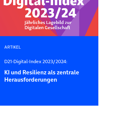
ARTIKEL
D21-Digital-Index 2023/2024:
KI und Resilienz als zentrale
Herausforderungen