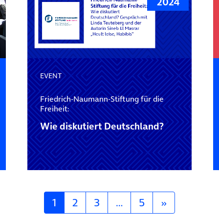
2024
EVENT
Friedrich-Naumann-Stiftung für die
Freiheit:
Wie diskutiert Deutschland?
1
2
3
…
5
»