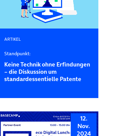
ARTIKEL
Standpunkt:
Keine Technik ohne Erfindungen
– die Diskussion um
standardessentielle Patente
12.
Nov.
2024