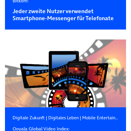
Bitkom:
Jeder zweite Nutzer verwendet
Smartphone-Messenger für Telefonate
Digitale Zukunft
|
Digitales Leben
|
Mobile Entertainment
Ooyala Global Video Index: