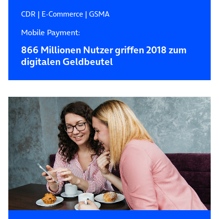
CDR
|
E-Commerce
|
GSMA
Mobile Payment:
866 Millionen Nutzer griffen 2018 zum
digitalen Geldbeutel