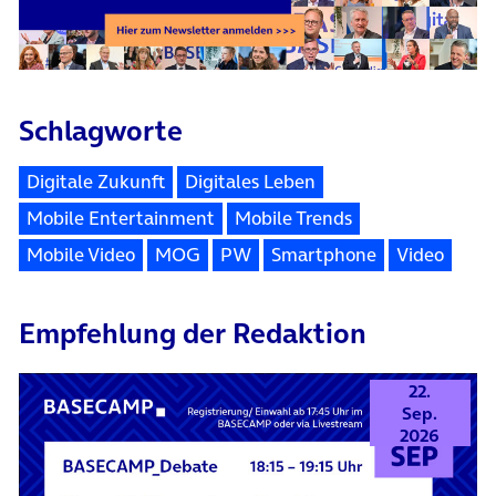
Schlagworte
Digitale Zukunft
Digitales Leben
Mobile Entertainment
Mobile Trends
Mobile Video
MOG
PW
Smartphone
Video
Empfehlung der Redaktion
22.
Sep.
2026