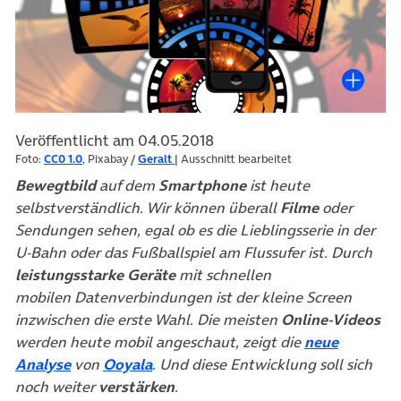
Veröffentlicht am 04.05.2018
Foto:
CC0 1.0
, Pixabay /
Geralt
| Ausschnitt bearbeitet
Bewegtbild
auf dem
Smartphone
ist heute
selbstverständlich. Wir können überall
Filme
oder
Sendungen sehen, egal ob es die Lieblingsserie in der
U-Bahn oder das Fußballspiel am Flussufer ist. Durch
leistungsstarke Geräte
mit schnellen
mobilen Datenverbindungen ist der kleine Screen
inzwischen die erste Wahl.
Die meisten
Online-Videos
werden heute mobil angeschaut, zeigt die
neue
(öffnet in neuem Tab)
(öffnet in neuem Tab)
Analyse
von
Ooyala
. Und diese Entwicklung soll sich
noch weiter
verstärken
.