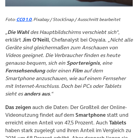
Foto:
CC0 1.0
, Pixabay / StockSnap / Ausschnitt bearbeitet
„
Die Wahl
des Hauptbildschirms verschiebt sich“
,
erklärt
Jim O’Neill
, Chefanalyst bei Ooyala.
„Nicht alle
Geräte sind gleichermaßen zum Anschauen von
Videos geeignet. Die Verbraucher finden es heute
genauso bequem, sich ein
Sportereignis
, eine
Fernsehsendung
oder einen
Film
auf dem
Smartphone anzuschauen, wie auf einem Fernseher
mit Internet-Anschluss. Doch bei PCs oder Tablets
sieht es
anders aus
.“
Das zeigen
auch die Daten: Der Großteil der Online-
Videonutzung findet auf dem
Smartphone
statt und
erreicht einen Anteil von 47,5 Prozent. Auch
Tablets
haben stark zugelegt und ihren Anteil im Vergleich zu