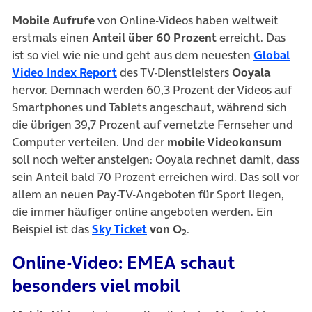
Mobile Aufrufe
von Online-Videos haben weltweit
erstmals einen
Anteil über 60 Prozent
erreicht. Das
ist so viel wie nie und geht aus dem neuesten
Global
(öffnet in neuem Tab)
Video Index Report
des TV-Dienstleisters
Ooyala
hervor. Demnach werden 60,3 Prozent der Videos auf
Smartphones und Tablets angeschaut, während sich
die übrigen 39,7 Prozent auf vernetzte Fernseher und
Computer verteilen. Und der
mobile Videokonsum
soll noch weiter ansteigen: Ooyala rechnet damit, dass
sein Anteil bald 70 Prozent erreichen wird. Das soll vor
allem an neuen Pay-TV-Angeboten für Sport liegen,
die immer häufiger online angeboten werden. Ein
(öffnet in neuem Tab)
Beispiel ist das
Sky Ticket
von O
.
2
Online-Video: EMEA schaut
besonders viel mobil