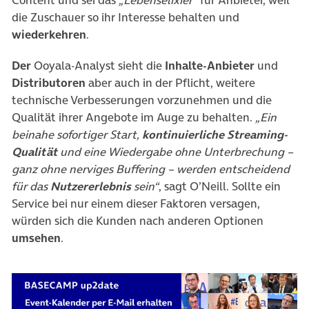
Content und sei das
„Lebenselixier“
für Anbieter, weil
die Zuschauer so ihr Interesse behalten und
wiederkehren
.
Der
Ooyala-Analyst sieht die
Inhalte-Anbieter
und
Distributoren
aber auch in der Pflicht, weitere
technische Verbesserungen vorzunehmen und die
Qualität ihrer Angebote im Auge zu behalten.
„Ein
beinahe sofortiger Start,
kontinuierliche Streaming-
Qualität
und eine Wiedergabe ohne Unterbrechung –
ganz ohne nerviges Buffering – werden entscheidend
für das
Nutzererlebnis
sein“
, sagt O’Neill. Sollte ein
Service bei nur einem dieser Faktoren versagen,
würden sich die Kunden nach anderen Optionen
umsehen
.