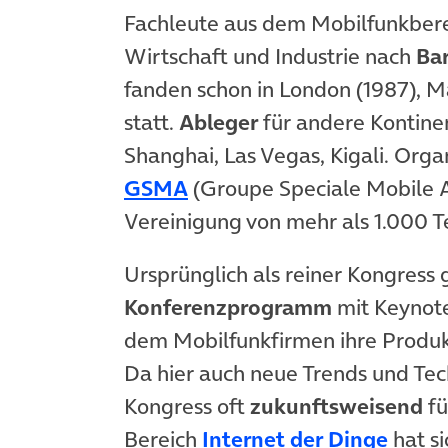
Fachleute aus dem Mobilfunkbereic
Wirtschaft und Industrie nach
Ba
fanden schon in London (1987), 
statt.
Ableger
für andere Kontinen
Shanghai, Las Vegas, Kigali. Orga
(öffnet in neuem Tab)
GSMA
(Groupe Speciale Mobile As
Vereinigung von mehr als 1.000
Ursprünglich als reiner Kongress
Konferenzprogramm
mit Keynote
dem Mobilfunkfirmen ihre Produk
Da hier auch neue Trends und Tec
Kongress oft
zukunftsweisend
fü
(öffn
Bereich
Internet der Dinge
hat s