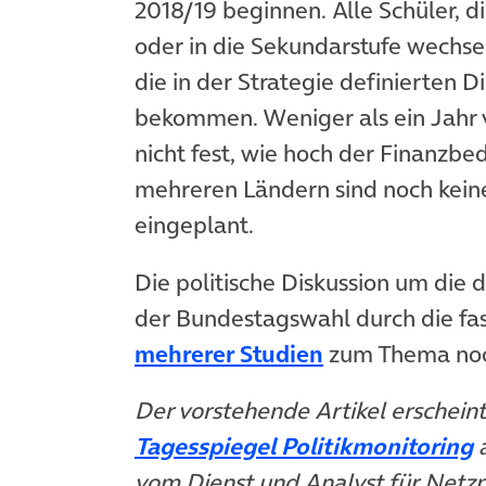
2018/19 beginnen. Alle Schüler, d
oder in die Sekundarstufe wechsel
die in der Strategie definierten 
bekommen. Weniger als ein Jahr 
nicht fest, wie hoch der Finanzbe
mehreren Ländern sind noch keine
eingeplant.
Die politische Diskussion um die
der Bundestagswahl durch die fas
(öffnet in neu
mehrerer Studien
zum Thema noch
Der vorstehende Artikel erschei
(
Tagesspiegel Politikmonitoring
vom Dienst und Analyst für Netzpo