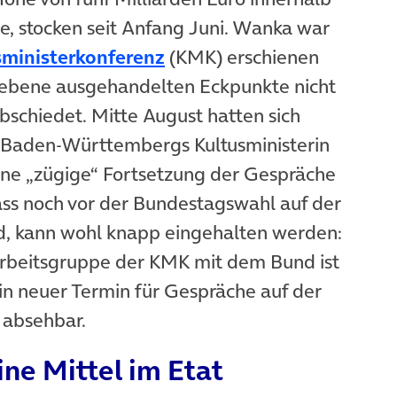
e, stocken seit Anfang Juni. Wanka war
(öffnet in neuem Tab)
sministerkonferenz
(KMK) erschienen
rsebene ausgehandelten Eckpunkte nicht
schiedet. Mitte August hatten sich
 Baden-Württembergs Kultusministerin
neuem Tab)
ne „zügige“ Fortsetzung der Gespräche
ass noch vor der Bundestagswahl auf der
d, kann wohl knapp eingehalten werden:
-Arbeitsgruppe der KMK mit dem Bund ist
in neuer Termin für Gespräche auf der
 absehbar.
ne Mittel im Etat