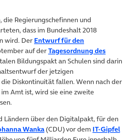
, die Regierungschefinnen und
rteten, dass im Bundeshalt 2018
n wird. Der
Entwurf für den
m Tab)
ptember auf der
Tagesordnung des
b)
italen Bildungspakt an Schulen sind darin
altsentwurf der jetzigen
die Diskontinuität fallen. Wenn nach der
m Amt ist, wird sie eine zweite
sen.
 Ländern über den Digitalpakt, für den
(öffnet in neuem Tab)
ohanna Wanka
(CDU) vor dem
IT-Gipfel
 Tab)
öhe von fünf Milliarden Euro innerhalb