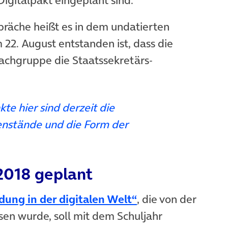
äche heißt es in dem undatierten
22. August entstanden ist, dass die
Fachgruppe die Staatssekretärs-
te hier sind derzeit die
nstände und die Form der
2018 geplant
(öffnet in neuem 
ldung in der digitalen Welt“
, die von der
n wurde, soll mit dem Schuljahr