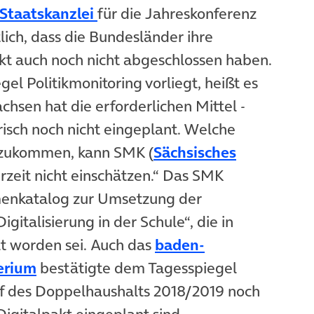
(öffnet in neuem Tab)
 Staatskanzlei
für die Jahreskonferenz
lich, dass die Bundesländer ihre
kt auch noch nicht abgeschlossen haben.
el Politikmonitoring vorliegt, heißt es
chsen hat die erforderlichen Mittel -
isch noch nicht eingeplant. Welche
 zukommen, kann SMK (
Sächsisches
fnet in neuem Tab)
erzeit nicht einschätzen.“ Das SMK
menkatalog zur Umsetzung der
italisierung in der Schule“, die in
lt worden sei. Auch das
baden-
(öffnet in neuem Tab)
erium
bestätigte dem Tagesspiegel
rf des Doppelhaushalts 2018/2019 noch
Digitalpakt eingeplant sind.