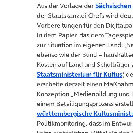
Aus der Vorlage der
Sächsischen
der Staatskanzlei-Chefs wird deut
Vorbereitungen für den Digitalpa
In dem Papier, das dem Tagesspieg
zur Situation im eigenen Land: „Sa
ebenso wie der Bund – haushalter
Kosten auf Land und Schulträger
(öf
Staatsministerium für Kultus
) d
erarbeite derzeit einen Maßnah
Konzeption „Medienbildung und Dig
einem Beteiligungsprozess erstel
württembergische Kultusminist
Politikmonitoring, dass im Entwu
keine zusätzlichen Mittel für den 