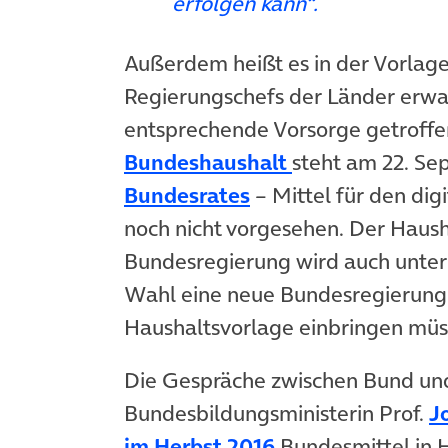
erfolgen kann“.
Außerdem heißt es in der Vorlage
Regierungschefs der Länder erwa
entsprechende Vorsorge getroffe
(öffnet in neue
Bundeshaushalt
steht am 22. Se
(öffnet in neuem Ta
Bundesrates
– Mittel für den dig
noch nicht vorgesehen. Der Haush
Bundesregierung wird auch unter 
Wahl eine neue Bundesregierung i
Haushaltsvorlage einbringen müs
Die Gespräche zwischen Bund und
Bundesbildungsministerin Prof.
J
(öffnet in neuem
im Herbst 2016
Bundesmittel in H