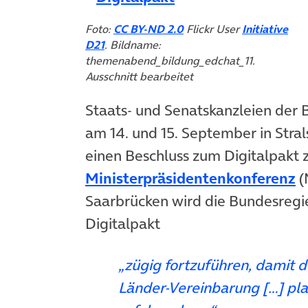
(öffnet in neuem Tab)
Foto:
CC BY-ND 2.0
Flickr User
Initiative
(öffnet in neuem Tab)
D21
. Bildname:
themenabend_bildung_edchat_11.
Ausschnitt bearbeitet
Staats- und Senatskanzleien der 
am 14. und 15. September in Str
einen Beschluss zum Digitalpakt zu
(
Ministerpräsidentenkonferenz
(
Saarbrücken wird die Bundesregi
Digitalpakt
„zügig fortzuführen, damit 
Länder-Vereinbarung […] pl