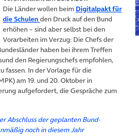
Die Länder wollen beim
Digitalpakt für
(öffnet in neuem Tab)
die Schulen
den Druck auf den Bund
erhöhen – sind aber selbst bei den
Vorarbeiten im Verzug: Die Chefs der
Bundesländer haben bei ihrem Treffen
alsund den Regierungschefs empfohlen,
 fassen. In der Vorlage für die
öffnet in neuem Tab)
MPK) am 19. und 20. Oktober in
erung aufgefordert, die Gespräche zum
der Abschluss der geplanten Bund-
anmäßig noch in diesem Jahr