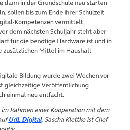
ie dann in der Grundschule neu starten
n, sollen bis zum Ende ihrer Schulzeit
Digital-Kompetenzen vermittelt
vor dem nächsten Schuljahr steht aber
darf für die benötige Hardware ist und in
 zusätzlichen Mittel im Haushalt
 digitale Bildung wurde zwei Wochen vor
t gleichzeitige Veröffentlichung
em Tab)
 einmal neu entfacht.
nt im Rahmen einer Kooperation mit dem
öffnet in neuem Tab)
(öffnet in neuem Tab)
auf
UdL Digital
. Sascha Klettke ist Chef
litik.