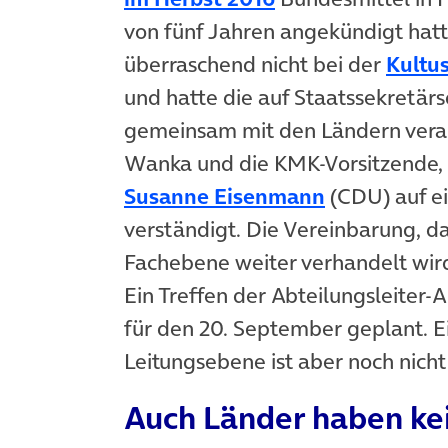
von fünf Jahren angekündigt hatt
überraschend nicht bei der
Kultu
und hatte die auf Staatssekretä
gemeinsam mit den Ländern verab
Wanka und die KMK-Vorsitzende,
(öffnet in 
Susanne Eisenmann
(CDU) auf ei
verständigt. Die Vereinbarung, d
Fachebene weiter verhandelt wir
Ein Treffen der Abteilungsleiter
für den 20. September geplant. E
Leitungsebene ist aber noch nicht
Auch Länder haben kei