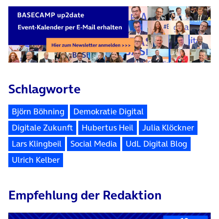
Schlagworte
Björn Böhning
Demokratie Digital
Digitale Zukunft
Hubertus Heil
Julia Klöckner
Lars Klingbeil
Social Media
UdL Digital Blog
Ulrich Kelber
Empfehlung der Redaktion