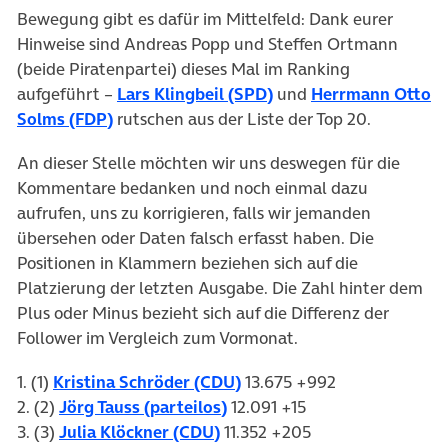
Bewegung gibt es dafür im Mittelfeld: Dank eurer
Hinweise sind Andreas Popp und Steffen Ortmann
(beide Piratenpartei) dieses Mal im Ranking
(öffnet in neuem Tab)
aufgeführt –
Lars Klingbeil (SPD)
und
Herrmann Otto
(öffnet in neuem Tab)
Solms (FDP)
rutschen aus der Liste der Top 20.
An dieser Stelle möchten wir uns deswegen für die
Kommentare bedanken und noch einmal dazu
aufrufen, uns zu korrigieren, falls wir jemanden
übersehen oder Daten falsch erfasst haben. Die
Positionen in Klammern beziehen sich auf die
Platzierung der letzten Ausgabe. Die Zahl hinter dem
Plus oder Minus bezieht sich auf die Differenz der
Follower im Vergleich zum Vormonat.
(öffnet in neuem Tab)
1. (1)
Kristina Schröder (CDU)
13.675 +992
(öffnet in neuem Tab)
2. (2)
Jörg Tauss (parteilos)
12.091 +15
(öffnet in neuem Tab)
3. (3)
Julia Klöckner (CDU)
11.352 +205