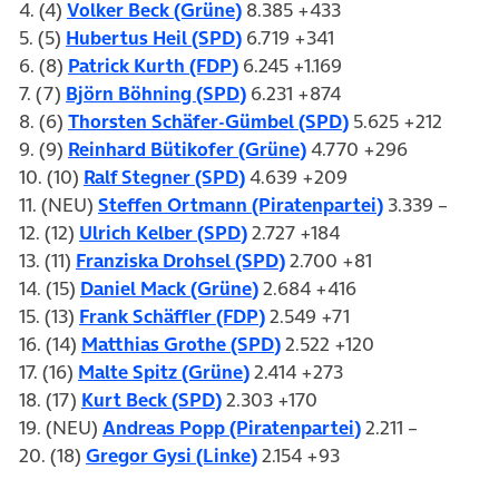
(öffnet in neuem Tab)
4. (4)
Volker Beck (Grüne)
8.385 +433
(öffnet in neuem Tab)
5. (5)
Hubertus Heil (SPD)
6.719 +341
(öffnet in neuem Tab)
6. (8)
Patrick Kurth (FDP)
6.245 +1.169
(öffnet in neuem Tab)
7. (7)
Björn Böhning (SPD)
6.231 +874
(öffnet in neuem 
8. (6)
Thorsten Schäfer-Gümbel (SPD)
5.625 +212
(öffnet in neuem Tab)
9. (9)
Reinhard Bütikofer (Grüne)
4.770 +296
(öffnet in neuem Tab)
10. (10)
Ralf Stegner (SPD)
4.639 +209
(öffnet in ne
11. (NEU)
Steffen Ortmann (Piratenpartei)
3.339 –
(öffnet in neuem Tab)
12. (12)
Ulrich Kelber (SPD)
2.727 +184
(öffnet in neuem Tab)
13. (11)
Franziska Drohsel (SPD)
2.700 +81
(öffnet in neuem Tab)
14. (15)
Daniel Mack (Grüne)
2.684 +416
(öffnet in neuem Tab)
15. (13)
Frank Schäffler (FDP)
2.549 +71
(öffnet in neuem Tab)
16. (14)
Matthias Grothe (SPD)
2.522 +120
(öffnet in neuem Tab)
17. (16)
Malte Spitz (Grüne)
2.414 +273
(öffnet in neuem Tab)
18. (17)
Kurt Beck (SPD)
2.303 +170
(öffnet in neue
19. (NEU)
Andreas Popp (Piratenpartei)
2.211 –
(öffnet in neuem Tab)
20. (18)
Gregor Gysi (Linke)
2.154 +93