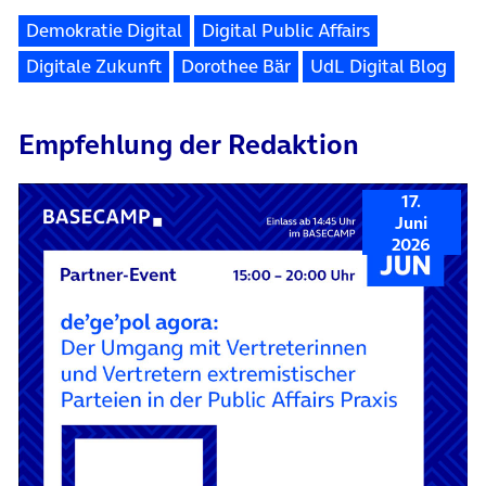
Demokratie Digital
Digital Public Affairs
Digitale Zukunft
Dorothee Bär
UdL Digital Blog
Empfehlung der Redaktion
17.
Juni
2026