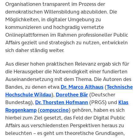
Organisationen transparent im Prozess der
demokratischen Willensbildung abzubilden. Die
Möglichkeiten, in digitaler Umgebung zu
kommunizieren und hochgradig vernetzte
Onlineplattformen im Rahmen professioneller Public
Affairs gezielt und strategisch zu nutzen, entwickeln
sich daher ständig weiter.
Aus dieser hohen praktischen Relevanz ergab sich für
die Herausgeber die Notwendigkeit einer fundierten
Auseinandersetzung mit dem Thema. Die Autoren des
(öffnet in neu
Bandes, zu denen etwa
Dr. Marco Althaus
(
Technische
(öffnet in neuem Tab)
(öffnet in neuem Tab
Hochschule Wildau
),
Dorothee Bär
(Deutscher
(öffnet in neuem Tab
Bundestag),
Dr. Thorsten Hofmann
(PRGS) und
Klas
(öffnet in neuem Tab)
(öffnet in neuem Tab)
Roggenkamp
(
compuccino
) gehören, haben es sich
hierbei zum Ziel gesetzt, das Feld der Digital Public
Affairs aus verschiedensten Perspektiven heraus zu
beleuchten – es geht um theoretische Grundlagen,