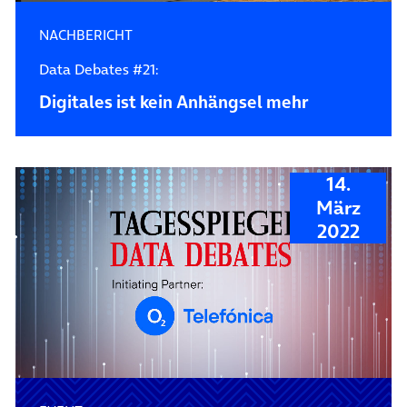
NACHBERICHT
Data Debates #21:
Digitales ist kein Anhängsel mehr
14.
März
2022