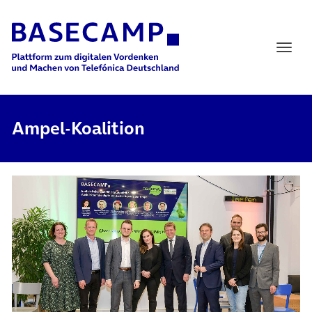
Main Navigation
Ampel-Koalition