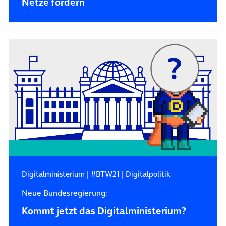
Netze fördern
Digitalministerium
|
#BTW21
|
Digitalpolitik
Neue Bundesregierung:
Kommt jetzt das Digitalministerium?