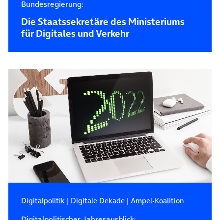
Bundesregierung:
Die Staatssekretäre des Ministeriums
für Digitales und Verkehr
Digitalpolitik
|
Digitale Dekade
|
Ampel-Koalition
Digitalpolitischer Jahresausblick: