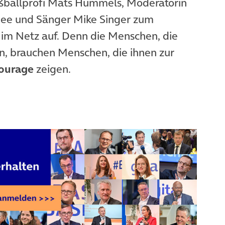
ballprofi Mats Hummels, Moderatorin
 Bee und Sänger Mike Singer zum
(öffnet in neuem Tab)
im Netz auf. Denn die Menschen, die
, brauchen Menschen, die ihnen zur
courage
zeigen.