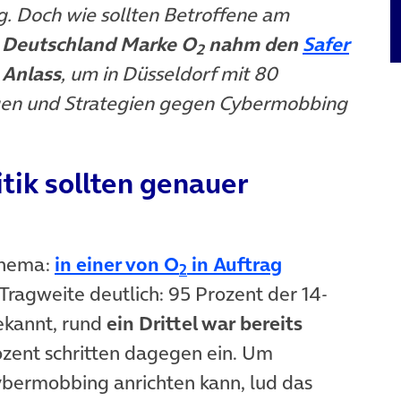
. Doch wie sollten Betroffene am
a Deutschland Marke O
nahm den
Safer
2
 Anlass
, um in Düsseldorf mit 80
ngen und Strategien gegen Cybermobbing
itik sollten genauer
 Thema:
in einer von O
in Auftrag
2
Tragweite deutlich: 95 Prozent der 14-
ekannt, rund
ein Drittel war bereits
ozent schritten dagegen ein. Um
bermobbing anrichten kann, lud das