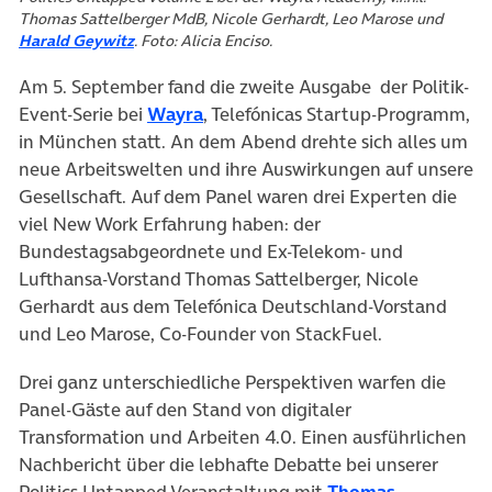
Thomas Sattelberger MdB, Nicole Gerhardt, Leo Marose und
(öffnet in neuem Tab)
Harald Geywitz
. Foto: Alicia Enciso.
Am 5. September fand die zweite Ausgabe der Politik-
(öffnet in neuem Tab)
Event-Serie bei
Wayra
, Telefónicas Startup-Programm,
in München statt. An dem Abend drehte sich alles um
neue Arbeitswelten und ihre Auswirkungen auf unsere
Gesellschaft. Auf dem Panel waren drei Experten die
viel New Work Erfahrung haben: der
Bundestagsabgeordnete und Ex-Telekom- und
Lufthansa-Vorstand Thomas Sattelberger, Nicole
Gerhardt aus dem Telefónica Deutschland-Vorstand
und Leo Marose, Co-Founder von StackFuel.
Drei ganz unterschiedliche Perspektiven warfen die
Panel-Gäste auf den Stand von digitaler
Transformation und Arbeiten 4.0. Einen ausführlichen
Nachbericht über die lebhafte Debatte bei unserer
Politics Untapped Veranstaltung mit
Thomas