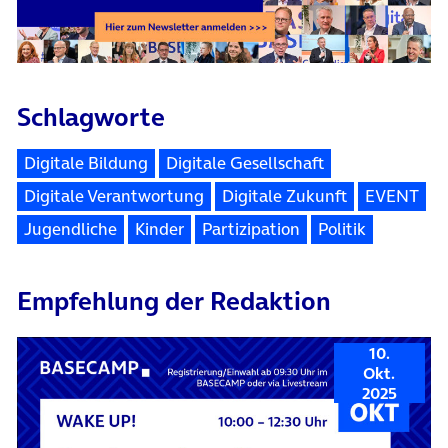
Schlagworte
Digitale Bildung
Digitale Gesellschaft
Digitale Verantwortung
Digitale Zukunft
EVENT
Jugendliche
Kinder
Partizipation
Politik
Empfehlung der Redaktion
10.
Okt.
2025