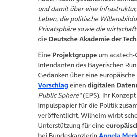
und damit über eine Infrastruktur, 
Leben, die politische Willensbildu
Privatsphäre sowie die wirtschaf
die
Deutsche Akademie der Tech
Eine
Projektgruppe
um acatech-
Intendanten des Bayerischen Run
Gedanken über eine europäische 
(öffnet in neuem Tab)
Vorschlag
einen
digitalen Daten
Public Sphere“
(EPS). Ihr Konzept
Impulspapier für die Politik zus
veröffentlicht. Wilhelm wirbt sch
Unterstützung für eine
europäisc
bei Bundeskanzlerin
Angela Merk