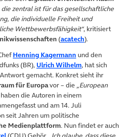
die zentral ist für das gesellschaftliche
ng, die individuelle Freiheit und
tliche Wettbewerbsfähigkeit“
, kritisiert
(öffnet in neuem
nikwissenschaften
(
acatech
).
(öffnet in neuem Ta
Chef
Henning Kagermann
und den
(öffnet in neuem 
dfunks (BR),
Ulrich Wilhelm
, hat sich
Antwort gemacht. Konkret sieht ihr
raum für Europa
vor – die
„European
 haben die Autoren in einem
ammengefasst und am 14. Juli
on seit Jahren um politische
he Medienplattform
. Nun findet er auch
(öffnet in neuem Tab)
el
(CDU) Gehör.
„Ich glaube, dass diese