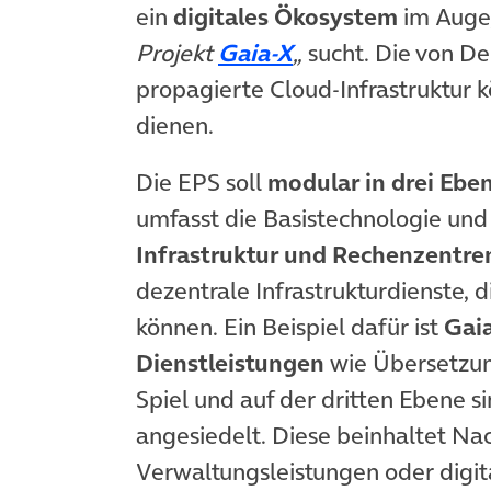
ein
digitales Ökosystem
im Auge
(öffnet in neuem 
Projekt
Gaia-X
„
sucht. Die von D
propagierte Cloud-Infrastruktur k
dienen.
Die EPS soll
modular in drei Ebe
umfasst die Basistechnologie und
Infrastruktur und Rechenzentre
dezentrale Infrastrukturdienste
können. Ein Beispiel dafür ist
Gaia
Dienstleistungen
wie Übersetzun
Spiel und auf der dritten Ebene s
angesiedelt. Diese beinhaltet Nac
Verwaltungsleistungen oder digit