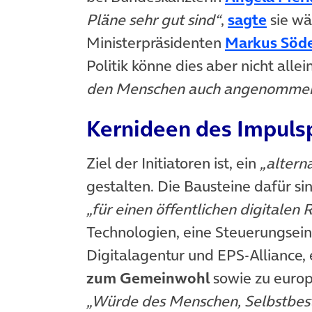
(öffne
Pläne sehr gut sind“
,
sagte
sie wä
Ministerpräsidenten
Markus Söd
Politik könne dies aber nicht alle
den Menschen auch angenommen
Kernideen des Impuls
Ziel der Initiatoren ist, ein
„altern
gestalten. Die Bausteine dafür si
„für einen öffentlichen digitalen
Technologien, eine Steuerungsein
Digitalagentur und EPS-Alliance, 
zum Gemeinwohl
sowie zu europ
„Würde des Menschen, Selbstbesti