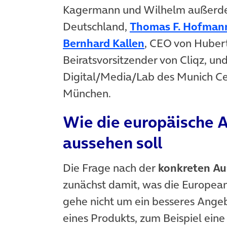
Kagermann und Wilhelm außer
Deutschland,
Thomas F. Hofman
(öffnet in neue
Bernhard Kallen
, CEO von Huber
Beiratsvorsitzender von Cliqz, un
Digital/Media/Lab des Munich Cen
München.
Wie die europäische A
aussehen soll
Die Frage nach der
konkreten Au
zunächst damit, was die European 
gehe nicht um ein besseres Angeb
eines Produkts, zum Beispiel eine