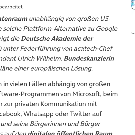
 bearbeitet
atenraum
unabhängig von großen US-
 solche Plattform-Alternative zu Google
igt die
Deutsche Akademie der
) unter Federführung von acatech-Chef
dant Ulrich Wilhelm.
Bundeskanzlerin
läne einer europäischen Lösung.
m in vielen Fällen abhängig von großen
ftware-Programmen von Microsoft, beim
n zur privaten Kommunikation mit
cebook, Whatsapp oder Twitter auf
 und seine Bürgerinnen und Bürger
s auf den
digitalen öffentlichen Raum