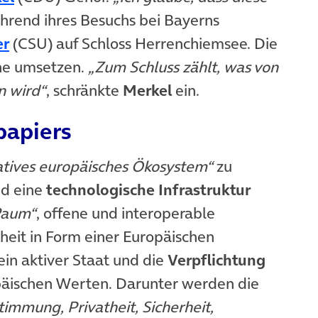
t in neuem Tab)
hrend ihres Besuchs bei Bayerns
(öffnet in neuem Tab)
er
(CSU) auf Schloss Herrenchiemsee. Die
ine umsetzen.
„Zum Schluss zählt, was von
 wird“
, schränkte
Merkel
ein.
papiers
atives europäisches Ökosystem“
zu
nd eine
technologische Infrastruktur
 Raum“
, offene und interoperable
heit in Form einer Europäischen
ein aktiver Staat und die
Verpflichtung
äischen Werten. Darunter werden die
mmung, Privatheit, Sicherheit,