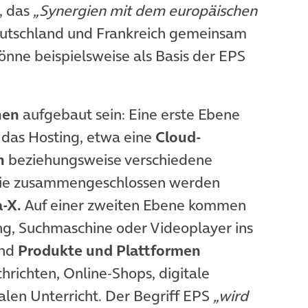
, das
„Synergien mit dem europäischen
Tab)
eutschland und Frankreich gemeinsam
önne beispielsweise als Basis der EPS
nen
aufgebaut sein: Eine erste Ebene
 das Hosting, etwa eine
Cloud-
n
beziehungsweise verschiedene
, die zusammengeschlossen werden
-X.
Auf einer zweiten Ebene kommen
g, Suchmaschine oder Videoplayer ins
ind
Produkte und Plattformen
hrichten, Online-Shops, digitale
alen Unterricht. Der Begriff EPS
„wird