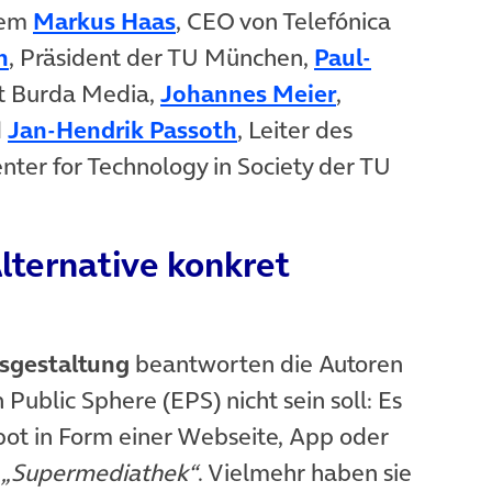
(öffnet in neuem Tab)
dem
Markus Haas
, CEO von Telefónica
(öffnet in neuem Tab)
n
, Präsident der TU München,
Paul-
m Tab)
(öffnet in ne
t Burda Media,
Johannes Meier
,
(öffnet in neuem Tab)
d
Jan-Hendrik Passoth
, Leiter des
ter for Technology in Society der TU
lternative konkret
sgestaltung
beantworten die Autoren
Public Sphere (EPS) nicht sein soll: Es
ot in Form einer Webseite, App oder
„Supermediathek“
. Vielmehr haben sie