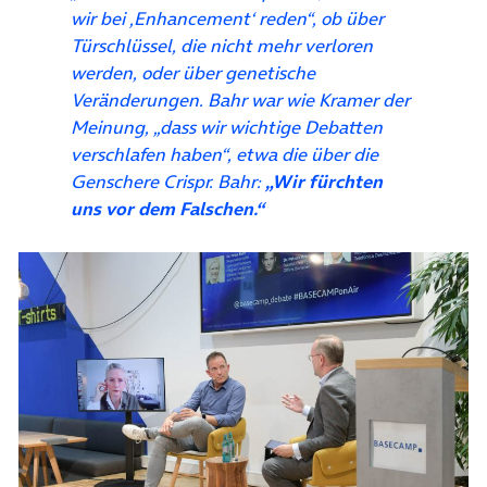
wir bei ‚Enhancement‘ reden“
, ob über
Türschlüssel, die nicht mehr verloren
werden, oder über genetische
Veränderungen. Bahr war wie Kramer der
Meinung,
„dass wir wichtige Debatten
verschlafen haben“
, etwa die über die
Genschere Crispr. Bahr:
„Wir fürchten
uns vor dem Falschen.“