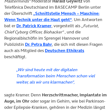
Masterminds“
Moderator
Harald Geywitz
von
Telefónica Deutschland im BASECAMP Berlin unter
der Überschrift
„Schnittstelle Mensch – Maschine:
(öffnet in neuem Ta
Wenn Technik unter die Haut geht“
. Um Antworten
(öffnet in neuem Tab)
bat er
Dr. Patrick Kramer
, vorgestellt als
„Futurist,
Chief Cyborg Officer, Biohacker“
, und die
Regionalbischöfin im Sprengel Hannover und
(öffnet in neuem Tab)
Publizistin
Dr. Petra Bahr
, die sich mit diesen Fragen
(öffnet in ne
auch als Mitglied des
Deutschen Ethikrats
beschäftigt.
„Wir sind heute mit der digitalen
Transformation beim Menschen schon viel
weiter, als wir uns klarmachen“
,
sagte Kramer. Denn
Herzschrittmacher, Implantate im
Auge, im Ohr
oder sogar im Gehirn, wie bei Parkinson-
oder Epilepsie-Kranken, gehören in der Medizin längst