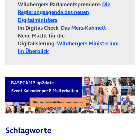
Wildbergers Parlamentspremiere:
Die
Regierungsagenda des neuen
Digitalministers
Im Digital-Check
:
Das Merz-Kabinett
Neue Macht für die
Digitalisierung:
Wildbergers Ministerium
im Überblick
Schlagworte