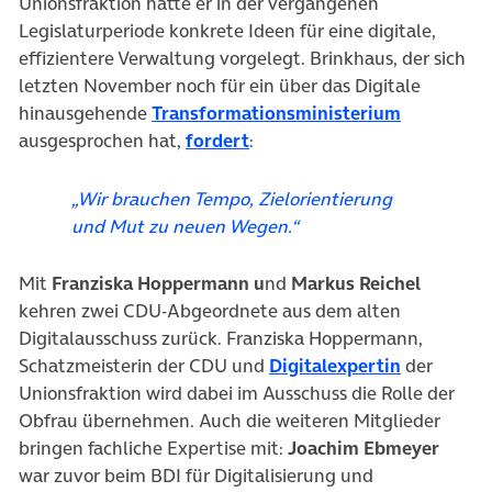
Unionsfraktion hatte er in der vergangenen
Legislaturperiode konkrete Ideen für eine digitale,
effizientere Verwaltung vorgelegt. Brinkhaus, der sich
letzten November noch für ein über das Digitale
(öffnet in
hinausgehende
Transformationsministerium
(öffnet in neuem Tab)
ausgesprochen hat,
fordert
:
„Wir brauchen Tempo, Zielorientierung
und Mut zu neuen Wegen.“
Mit
Franziska Hoppermann u
nd
Markus Reichel
kehren zwei CDU-Abgeordnete aus dem alten
Digitalausschuss zurück. Franziska Hoppermann,
(öffnet in
Schatzmeisterin der CDU und
Digitalexpertin
der
Unionsfraktion wird dabei im Ausschuss die Rolle der
Obfrau übernehmen. Auch die weiteren Mitglieder
bringen fachliche Expertise mit:
Joachim Ebmeyer
war zuvor beim BDI für Digitalisierung und