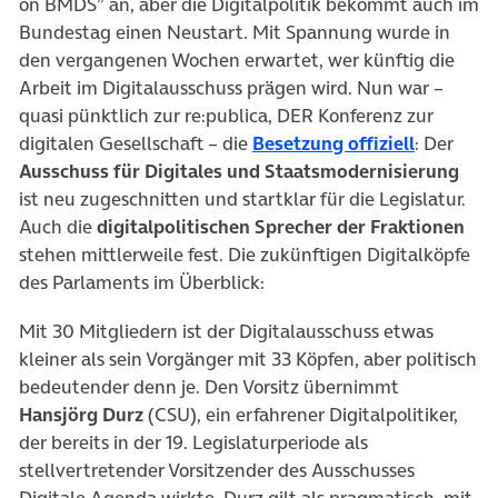
on BMDS” an, aber die Digitalpolitik bekommt auch im
Bundestag einen Neustart. Mit Spannung wurde in
den vergangenen Wochen erwartet, wer künftig die
Arbeit im Digitalausschuss prägen wird. Nun war –
quasi pünktlich zur re:publica, DER Konferenz zur
(öffnet i
digitalen Gesellschaft – die
Besetzung offiziell
: Der
Ausschuss für Digitales und Staatsmodernisierung
ist neu zugeschnitten und startklar für die Legislatur.
Auch die
digitalpolitischen Sprecher der Fraktionen
stehen mittlerweile fest. Die zukünftigen Digitalköpfe
des Parlaments im Überblick:
Mit 30 Mitgliedern ist der Digitalausschuss etwas
kleiner als sein Vorgänger mit 33 Köpfen, aber politisch
bedeutender denn je. Den Vorsitz übernimmt
Hansjörg Durz
(CSU), ein erfahrener Digitalpolitiker,
der bereits in der 19. Legislaturperiode als
stellvertretender Vorsitzender des Ausschusses
Digitale Agenda wirkte. Durz gilt als pragmatisch, mit