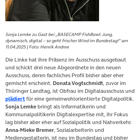
Sonja Lemke zu Gast bei „BASECAMP FishBowl: Jung,
dynamisch, digital – so geht frischer Wind im Bundestag!“ am
11.04.2025 | Foto: Henrik Andree
Die Linke hat ihre Präsenz im Ausschuss ausgebaut
und schickt drei neue Abgeordnete in den neuen
Ausschuss, deren fachliches Profil bisher aber eher
gemischt erscheint.
Donata Vogtschmidt
, zuvor im
Thüringer Landtag, ist Obfrau im Digitalausschuss und
(öffnet in neuem Tab)
plädiert
für eine gemeinwohlorientierte Digitalpolitik.
Sonja Lemke
bringt als Informatikerin und
Kommunalpolitikerin Digitalexpertise mit, ihr Fokus
lag bisher aber eher auf Sozialpolitik und Nahverkehr.
Anna-Mieke Bremer
, Sozialarbeiterin und
Mediengestalterin, ist neu im Bundestag und bisher