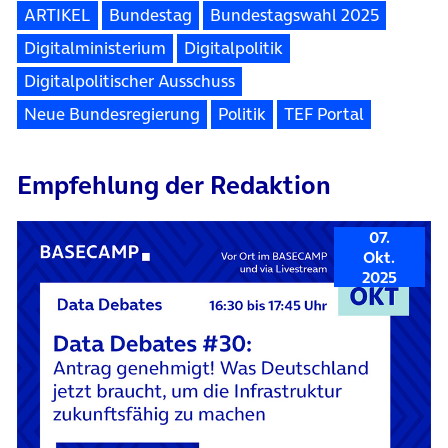
ARTIKEL
Bundestag
Bundestagswahl 2025
Digitalministerium
Digitalpolitik
Digitalpolitischer Ausschuss
Neue Bundesregierung
Politik
TEF Portal
Empfehlung der Redaktion
07.
Okt.
2025