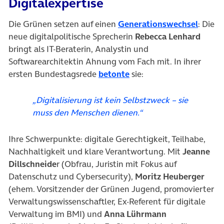
Digitalexpertise
Die Grünen setzen auf einen
Generationswechsel
: Die
neue digitalpolitische Sprecherin
Rebecca Lenhard
bringt als IT-Beraterin, Analystin und
Softwarearchitektin Ahnung vom Fach mit. In ihrer
(öffnet in neuem Tab)
ersten Bundestagsrede
betonte
sie:
„Digitalisierung ist kein Selbstzweck – sie
muss den Menschen dienen.“
Ihre Schwerpunkte: digitale Gerechtigkeit, Teilhabe,
Nachhaltigkeit und klare Verantwortung. Mit
Jeanne
Dillschneide
r (Obfrau, Juristin mit Fokus auf
Datenschutz und Cybersecurity),
Moritz Heuberger
(ehem. Vorsitzender der Grünen Jugend, promovierter
Verwaltungswissenschaftler, Ex-Referent für digitale
Verwaltung im BMI) und
Anna Lührmann