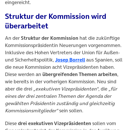
eingereicht.
Struktur der Kommission wird
überarbeitet
An der
Struktur der Kommission
hat die zukünftige
Kommissionspräsidentin Neuerungen vorgenommen.
Inklusive des Hohen Vertreters der Union für Außen-
(öffnet in neuem Ta
und Sicherheitspolitik,
Josep Borrell
aus Spanien, soll
die neue Kommission acht Vizepräsidenten haben.
Diese werden an
übergreifenden Themen arbeiten
,
wie bereits in der vorherigen Kommission. Neu sind
aber die drei
„exekutiven Vizepräsidenten“
, die
„für
eines der drei zentralen Themen der Agenda der
gewählten Präsidentin zuständig und gleichzeitig
Kommissionsmitglieder“
sein sollen.
Diese
drei exekutiven Vizepräsidenten
sollen vom