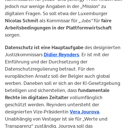
jedoch nur wenige Angaben in der „Mission“ zu
digitalen Fragen. So soll etwa der Luxemburger
Nicolas Schmit
als Kommissar für
„Jobs“
für
faire
Arbeitsbedingungen in der Plattformwirtschaft
sorgen.
Datenschutz ist eine Hauptaufgabe
des designierten
(öffnet in neuem Tab)
Justizkommissars
Didier Reynders
. Er ist mit der
Einführung und der Durchsetzung der
Datenschutzregulierung betraut. Für den
europäischen Ansatz soll der Belgier auch global
werben. Daneben soll er sich an der KI-Gesetzgebung
beteiligen und sicherstellen, dass
fundamentale
Rechte im digitalen Zeitalter
vollumfänglich
geschützt werden. Reynders untersteht der
(öffnet in n
designierten Vize-Präsidentin
Vera Jourova
.
Unabhängig von Vestager ist sie für „Werte und
Transparenz“ zuständig. Jourova soll das