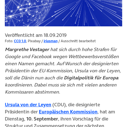
Veröffentlicht am 18.09.2019
Foto:
CC0 1.0
, Pixabay /
iriusman
/ Ausschnitt bearbeitet
Margrethe Vestager
hat sich durch hohe Strafen für
Google und Facebook wegen Wettbewerbsverstößen
einen Namen gemacht. Auf Wunsch der designierten
Präsidentin der EU-Kommission, Ursula von der Leyen,
soll die Dänin nun auch die
Digitalpolitik für Europa
koordinieren. Dabei muss sie sich mit vielen anderen
Kommissaren abstimmen.
(öffnet in neuem Tab)
Ursula von der Leyen
(CDU), die designierte
(öffnet in ne
Präsidentin der
Europäischen Kommission
, hat am
Dienstag,
10. September
, ihren Vorschlag für die
Struktur und Zusammensetzung der nächsten