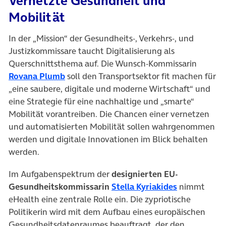
Vernetzte Gesundheit und
Mobilität
In der „Mission“ der Gesundheits-, Verkehrs-, und
Justizkommissare taucht Digitalisierung als
Querschnittsthema auf. Die Wunsch-Kommissarin
(öffnet in neuem Tab)
Rovana Plumb
soll den Transportsektor fit machen für
„eine saubere, digitale und moderne Wirtschaft“ und
eine Strategie für eine nachhaltige und „smarte“
Mobilität vorantreiben. Die Chancen einer vernetzen
und automatisierten Mobilität sollen wahrgenommen
werden und digitale Innovationen im Blick behalten
werden.
Im Aufgabenspektrum der
designierten EU-
(öffnet in n
Gesundheitskommissarin
Stella Kyriakides
nimmt
eHealth eine zentrale Rolle ein. Die zypriotische
Politikerin wird mit dem Aufbau eines europäischen
Gesundheitsdatenraumes beauftragt, der den