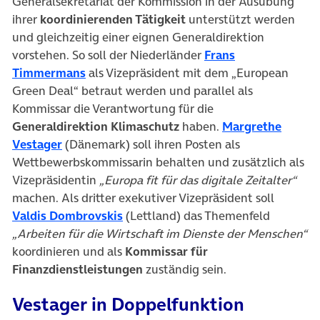
Generalsekretariat der Kommission in der Ausübung
ihrer
koordinierenden Tätigkeit
unterstützt werden
und gleichzeitig einer eignen Generaldirektion
vorstehen. So soll der Niederländer
Frans
(öffnet in neuem Tab)
Timmermans
als Vizepräsident mit dem „European
Green Deal“ betraut werden und parallel als
Kommissar die Verantwortung für die
Generaldirektion Klimaschutz
haben.
Margrethe
(öffnet in neuem Tab)
Vestager
(Dänemark) soll ihren Posten als
Wettbewerbskommissarin behalten und zusätzlich als
Vizepräsidentin
„Europa fit für das digitale Zeitalter“
machen. Als dritter exekutiver Vizepräsident soll
(öffnet in neuem Tab)
Valdis Dombrovskis
(Lettland) das Themenfeld
„Arbeiten für die Wirtschaft im Dienste der Menschen“
koordinieren und als
Kommissar für
Finanzdienstleistungen
zuständig sein.
Vestager in Doppelfunktion