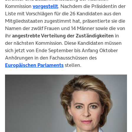
(öffnet in neuem Tab)
Kommission
vorgestellt
. Nachdem die Präsidentin der
Liste mit Vorschlägen für die 26 Kandidaten aus den
Mitgliedsstaaten zugestimmt hat, präsentierte sie die
Namen der zwölf Frauen und 14 Männer sowie die von
ihr
angestrebte Verteilung der Zuständigkeiten
in
der nächsten Kommission. Diese Kandidaten müssen
sich jetzt von Ende September bis Anfang Oktober
Anhörungen in den Fachausschüssen des
(öffnet in neuem Tab)
Europäischen Parlaments
stellen.