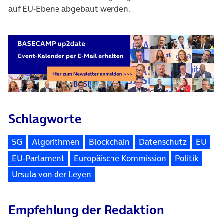
auf EU-Ebene abgebaut werden.
Schlagworte
5G
Algorithmen
Blockchain
Datenschutz
EU
EU-Parlament
Europäische Kommission
Politik
Ursula von der Leyen
Empfehlung der Redaktion