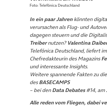
Foto: Telefónica Deutschland
In ein
paar Jahre
n
könnten digit
verursachen als Flug- und Autov
dagegen steuern und die Digitali
Treiber
nutzen?
Valentina Daibe
Telefónica Deutschland, liefert i
Chefredakteurin des Magazins
Fe
und interessante Insights.
Weitere spannende Fakten zu die
des
BASECAMPS
– bei den
Data Debates
#14, am 
Alle reden vom Fliegen, dabei 