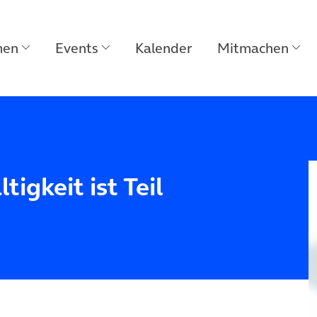
men
Events
Kalender
Mitmachen
igkeit ist Teil