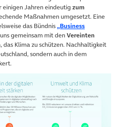
r einigen Jahren eindeutig
zum
echende Maßnahmen umgesetzt. Eine
pielsweise das Bündnis
„Business
euem Tab)
r uns gemeinsam mit den
Vereinten
 das Klima zu schützen. Nachhaltigkeit
 Deutschland, sondern auch in dem
kert.