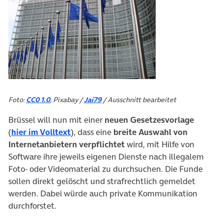
Foto:
CC0 1.0
, Pixabay /
Jai79
/ Ausschnitt bearbeitet
Brüssel will nun mit einer
neuen Gesetzesvorlage
(öffnet in neuem Tab)
(
hier im Volltext
), dass eine
breite Auswahl von
Internetanbietern verpflichtet
wird, mit Hilfe von
Software ihre jeweils eigenen Dienste nach illegalem
Foto- oder Videomaterial zu durchsuchen. Die Funde
sollen direkt gelöscht und strafrechtlich gemeldet
werden. Dabei würde auch private Kommunikation
durchforstet.