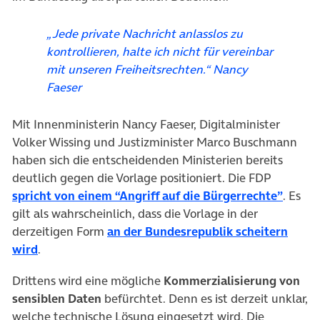
„Jede private Nachricht anlasslos zu
kontrollieren, halte ich nicht für vereinbar
mit unseren Freiheitsrechten.“ Nancy
Faeser
Mit Innenministerin Nancy Faeser, Digitalminister
Volker Wissing und Justizminister Marco Buschmann
haben sich die entscheidenden Ministerien bereits
deutlich gegen die Vorlage positioniert. Die FDP
(öffne
spricht von einem “Angriff auf die Bürgerrechte”
. Es
gilt als wahrscheinlich, dass die Vorlage in der
derzeitigen Form
an der Bundesrepublik scheitern
(öffnet in neuem Tab)
wird
.
Drittens wird eine mögliche
Kommerzialisierung von
sensiblen Daten
befürchtet. Denn es ist derzeit unklar,
welche technische Lösung eingesetzt wird. Die