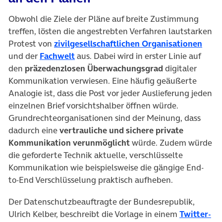
Obwohl die Ziele der Pläne auf breite Zustimmung
treffen, lösten die angestrebten Verfahren lautstarken
(öffn
Protest von
zivilgesellschaftlichen Organisationen
(öffnet in neuem Tab)
und der
Fachwelt
aus. Dabei wird in erster Linie auf
den
präzedenzlosen Überwachungsgrad
digitaler
Kommunikation verwiesen. Eine häufig geäußerte
Analogie ist, dass die Post vor jeder Auslieferung jeden
einzelnen Brief vorsichtshalber öffnen würde.
Grundrechteorganisationen sind der Meinung, dass
dadurch eine
vertrauliche und sichere private
Kommunikation verunmöglicht
würde. Zudem würde
die geforderte Technik aktuelle, verschlüsselte
Kommunikation wie beispielsweise die gängige End-
to-End Verschlüsselung praktisch aufheben.
Der Datenschutzbeauftragte der Bundesrepublik,
Ulrich Kelber, beschreibt die Vorlage in einem
Twitter-