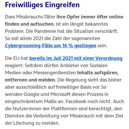
Freiwilliges Eingreifen
Dass Missbrauchs-Täter
ihre Opfer immer öfter online
finden und aufsuchen
, ist ein längst bekanntes
Problem. Die Pandemie hat die Situation verschärft.
So soll allein 2021 die Zahl der sogenannten
(öffnet in neu
Cybergrooming-Fälle um 16 % gestiegen
sein.
Die EU hat
bereits im Juli 2021 mit einer Verordnung
reagiert: Seitdem dürfen Anbieter von Sozialen
Medien oder Messengerdiensten
Inhalte aufspüren,
entfernen und melden
. Die Regelung sieht das bisher
aber ausschließlich auf freiwilliger Basis vor. So
wenden Google und Microsoft diesen Prozess in
eingeschränktem Maße an. Facebook noch nicht. Auch
die Nutzer:innen der Plattformen sind berechtigt, den
Diensten die Verbreitung von Missbrauch mit dem Ziel
der Löschung zu melden.