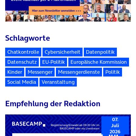
Schlagworte
Chatkontrolle
Cybersicherheit
Datenpolitik
Datenschutz
EU-Politik
Europäische Kommission
Kinder
Messenger
Messengerdienste
Politik
Social Media
Veranstaltung
Empfehlung der Redaktion
07.
Juli
2026