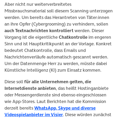
Aber nicht nur weiterverbreitetes
Missbrauchsmaterial soll diesem Scanning unterzogen
werden. Um bereits das Herantreten von Täter:innen
an ihre Opfer (Cybergrooming) zu verhindern, sollen
auch Textnachrichten kontrolliert
werden. Dieser
Vorgang ist die eigentliche
Chatkontrolle
im engeren
Sinn und ist Hauptkritikpunkt an der Vorlage. Konkret
bedeutet Chatkontrolle, dass Emails und
Nachrichtenverläufe automatisch gescannt werden.
Um der Datenmenge Herr zu werden, müsste dabei
Künstliche Intelligenz (KI) zum Einsatz kommen.
Diese soll
für alle Unternehmen gelten, die
Internetdienste anbieten
, das heißt Hostinganbiete
oder Messengerdienste sind ebenso eingeschlossen
wie App-Stores. Laut Berichten hat die Kommission
derzeit bereits
WhatsApp, Skype und diverse
(öffnet in neuem Tab)
Videospielanbieter im Visier
. Diese würden zunächst