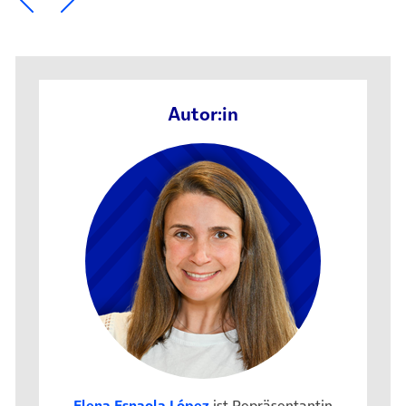
Autor:in
Elena Esnaola López
ist Repräsentantin