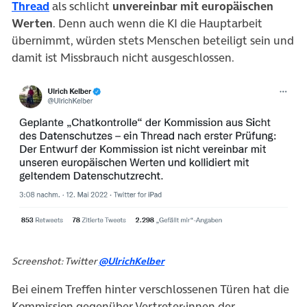
(öffnet in neuem Tab)
Thread
als schlicht
unvereinbar mit europäischen
Werten
. Denn auch wenn die KI die Hauptarbeit
übernimmt, würden stets Menschen beteiligt sein und
damit ist Missbrauch nicht ausgeschlossen.
Screenshot: Twitter
@UlrichKelber
Bei einem Treffen hinter verschlossenen Türen hat die
Kommission gegenüber Vertreter:innen der