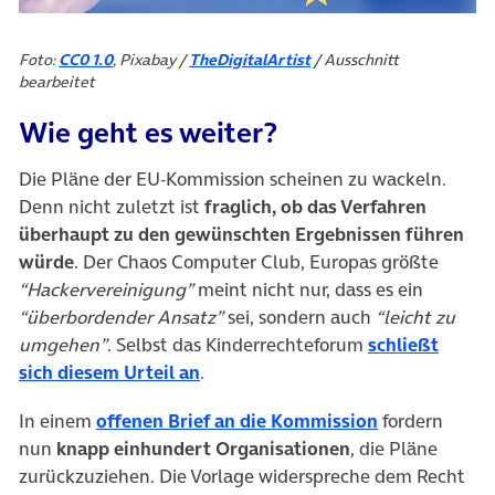
Foto:
CC0 1.0
, Pixabay /
TheDigitalArtist
/ Ausschnitt
bearbeitet
Wie geht es weiter?
Die Pläne der EU-Kommission scheinen zu wackeln.
Denn nicht zuletzt ist
fraglich, ob das Verfahren
überhaupt zu den gewünschten Ergebnissen führen
würde
. Der Chaos Computer Club, Europas größte
“Hackervereinigung”
meint nicht nur, dass es ein
“überbordender Ansatz”
sei, sondern auch
“leicht zu
umgehen”
. Selbst das Kinderrechteforum
schließt
(öffnet in neuem Tab)
sich diesem Urteil an
.
(öffnet in ne
In einem
offenen Brief an die Kommission
fordern
nun
knapp einhundert Organisationen
, die Pläne
zurückzuziehen. Die Vorlage widerspreche dem Recht