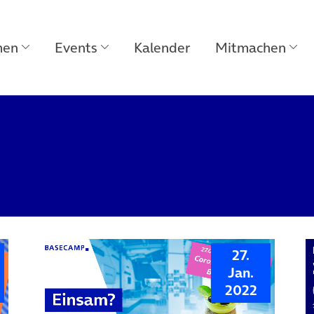
men
Events
Kalender
Mitmachen
27.
Jan.
2022