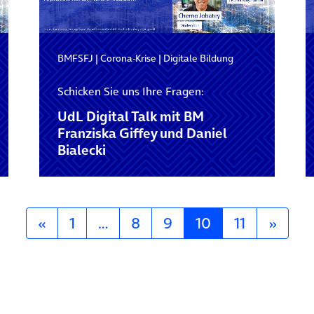
BMFSFJ
|
Corona-Krise
|
Digitale Bildung
Schicken Sie uns Ihre Fragen:
UdL Digital Talk mit BM
Franziska Giffey und Daniel
Bialecki
«
1
…
8
9
10
11
»