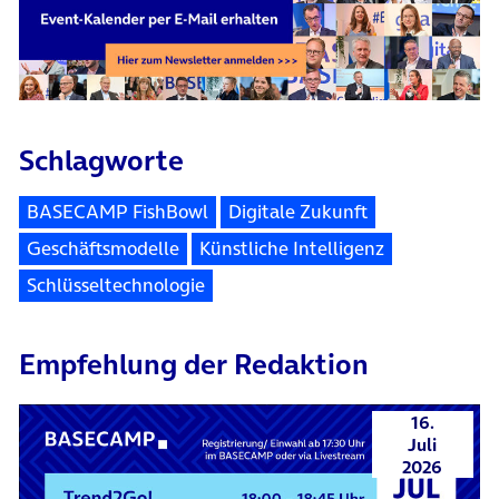
Schlagworte
BASECAMP FishBowl
Digitale Zukunft
Geschäftsmodelle
Künstliche Intelligenz
Schlüsseltechnologie
Empfehlung der Redaktion
16.
Juli
2026