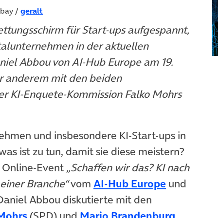
abay /
geralt
ttungsschirm für Start-ups aufgespannt,
talunternehmen in der aktuellen
aniel Abbou von AI-Hub Europe am 19.
 anderem mit den beiden
er KI-Enquete-Kommission Falko Mohrs
ehmen und insbesondere KI-Start-ups in
was ist zu tun, damit sie diese meistern?
 Online-Event
„Schaffen wir das? KI nach
(öffnet in
einer Branche“
vom
AI-Hub Europe
und
Daniel Abbou diskutierte mit den
(öffnet in neuem Tab)
(öffnet 
 Mohrs
(SPD) und
Mario Brandenburg