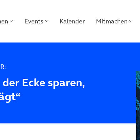
men
Events
Kalender
Mitmachen
R:
 der Ecke sparen,
rägt“