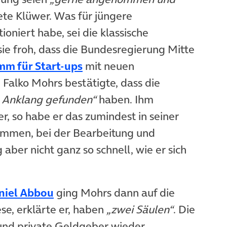
tete Klüwer. Was für jüngere
oniert habe, sei die klassische
sie froh, dass die Bundesregierung Mitte
(öffnet in neuem Tab)
mm für Start-ups
mit neuen
 Falko Mohrs bestätigte, dass die
 Anklang gefunden“
haben. Ihm
, so habe er das zumindest in seiner
mmen, bei der Bearbeitung und
ber nicht ganz so schnell, wie er sich
(öffnet in neuem Tab)
niel Abbou
ging Mohrs dann auf die
ese, erklärte er, haben
„zwei Säulen“
. Die
 und private Geldgeber wieder