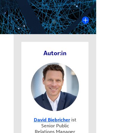
Autor:in
 neuem Tab)
David Biebricher
ist
Senior Public
in neuem Tab)
Relations Manager