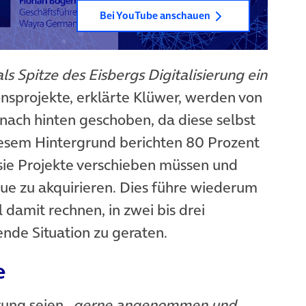
Bei YouTube anschauen
 als Spitze des Eisbergs Digitalisierung ein
nsprojekte, erklärte Klüwer, werden von
 nach hinten geschoben, da diese selbst
iesem Hintergrund berichten 80 Prozent
ie Projekte verschieben müssen und
ue zu akquirieren. Dies führe wiederum
l damit rechnen, in zwei bis drei
nde Situation zu geraten.
e
rung seien
„gerne angenommen und