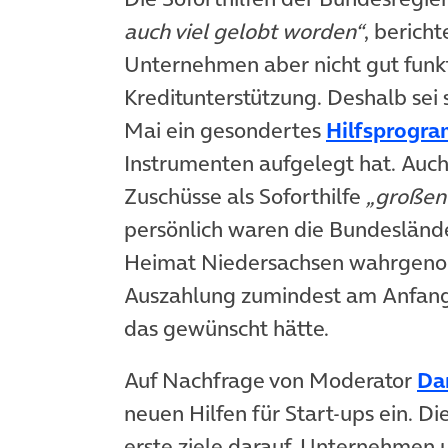
auch viel gelobt worden“
, berich
Unternehmen aber nicht gut funkti
Kreditunterstützung. Deshalb sei 
Mai ein gesondertes
Hilfsprogra
Instrumenten aufgelegt hat. Auch
Zuschüsse als Soforthilfe
„großen
persönlich waren die Bundesländer
Heimat Niedersachsen wahrgeno
Auszahlung zumindest am Anfang a
das gewünscht hätte.
Auf Nachfrage von Moderator
Da
neuen Hilfen für Start-ups ein. Di
erste ziele darauf, Unternehmen