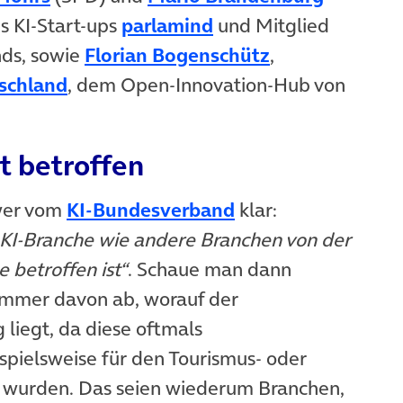
uem Tab)
(öffnet in neuem Tab
s KI-Start-ups
parlamind
und Mitglied
(öffnet in neu
ds, sowie
Florian Bogenschütz
,
(öffnet in neuem Tab)
schland
, dem Open-Innovation-Hub von
t betroffen
(öffnet in neuem T
üwer vom
KI-Bundesverband
klar:
e KI-Branche wie andere Branchen von der
 betroffen ist“
. Schaue man dann
 immer davon ab, worauf der
liegt, da diese oftmals
ispielsweise für den Tourismus- oder
t wurden. Das seien wiederum Branchen,