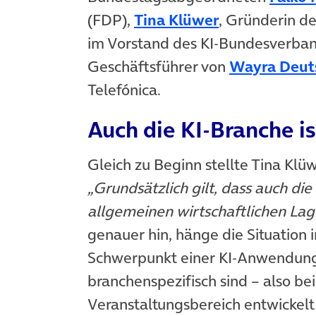
(öffnet in ne
(FDP),
Tina Klüwer
, Gründerin de
im Vorstand des KI-Bundesverban
Geschäftsführer von
Wayra Deut
Telefónica.
Auch die KI-Branche is
Gleich zu Beginn stellte Tina Kl
„Grundsätzlich gilt, dass auch di
allgemeinen wirtschaftlichen Lage
genauer hin, hänge die Situation
Schwerpunkt einer KI-Anwendung 
branchenspezifisch sind – also be
Veranstaltungsbereich entwickel