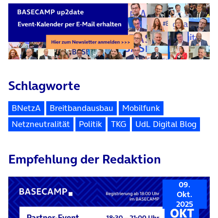
Schlagworte
BNetzA
Breitbandausbau
Mobilfunk
Netzneutralität
Politik
TKG
UdL Digital Blog
Empfehlung der Redaktion
09.
Okt.
2025