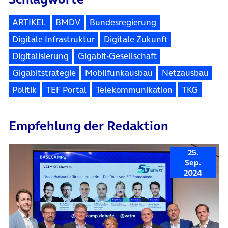
ARTIKEL
BMDV
Bundesregierung
Digitale Infrastruktur
Digitale Zukunft
Digitalisierung
Gigabit-Gesellschaft
Gigabitstrategie
Mobilfunkausbau
Netzausbau
Politik
TEF Portal
Telekommunikation
TKG
Empfehlung der Redaktion
25.
Sep.
2024