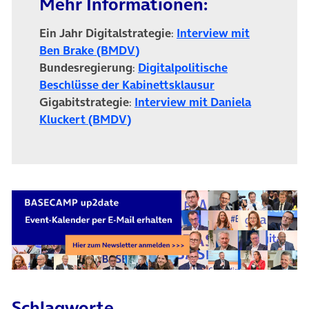
Mehr Informationen:
Ein Jahr Digitalstrategie
:
Interview mit
(öffnet in neuem Tab)
Ben Brake (BMDV)
Bundesregierung
:
Digitalpolitische
(öffnet in neuem 
Beschlüsse der Kabinettsklausur
Gigabitstrategie
:
Interview mit Daniela
(öffnet in neuem Tab)
Kluckert (BMDV)
Schlagworte