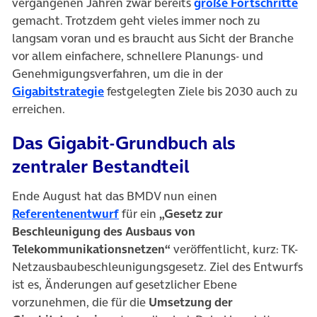
(öf
vergangenen Jahren zwar bereits
große Fortschritte
gemacht. Trotzdem geht vieles immer noch zu
langsam voran und es braucht aus Sicht der Branche
vor allem einfachere, schnellere Planungs- und
Genehmigungsverfahren, um die in der
(öffnet in neuem Tab)
Gigabitstrategie
festgelegten Ziele bis 2030 auch zu
erreichen.
Das Gigabit-Grundbuch als
zentraler Bestandteil
Ende August hat das BMDV nun einen
(öffnet in neuem Tab)
Referentenentwurf
für ein
„Gesetz zur
Beschleunigung des Ausbaus von
Telekommunikationsnetzen“
veröffentlicht, kurz: TK-
Netzausbaubeschleunigungsgesetz. Ziel des Entwurfs
ist es, Änderungen auf gesetzlicher Ebene
vorzunehmen, die für die
Umsetzung der