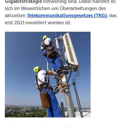
Gigabitstrategie
notwendig sind. Dabei handelt es
sich im Wesentlichen um Überarbeitungen des
(öffnet i
aktuellen
Telekommunikationsgesetzes (TKG)
, das
erst 2021 novelliert worden ist.