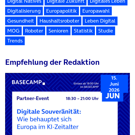
Digital Natives
Digitale Zukunft
Digitales Leben
Digitalisierung
Europapolitik
Europawahl
Gesundheit
Haushaltsroboter
Leben Digital
MOG
Roboter
Senioren
Statistik
Studie
Trends
Empfehlung der Redaktion
15.
Juni
2026