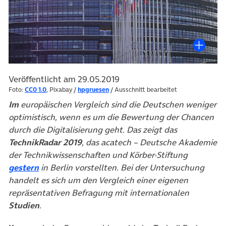
Veröffentlicht am 29.05.2019
Foto:
CC0 1.0
, Pixabay /
hpgruesen
/ Ausschnitt bearbeitet
Im
europäischen Vergleich sind die Deutschen weniger
optimistisch, wenn es um die Bewertung der Chancen
durch die Digitalisierung geht. Das zeigt das
TechnikRadar 2019
, das acatech – Deutsche Akademie
der Technikwissenschaften und Körber-Stiftung
(öffnet in neuem Tab)
gestern
in Berlin vorstellten. Bei der Untersuchung
handelt es sich um den Vergleich einer eigenen
repräsentativen Befragung mit internationalen
Studien
.