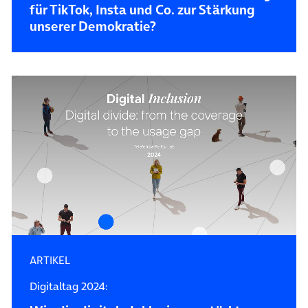
für TikTok, Insta und Co. zur Stärkung
unserer Demokratie?
ARTIKEL
Digitaltag 2024: