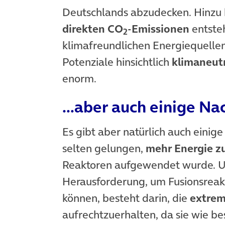
Deutschlands abzudecken. Hinzu 
direkten CO
-Emissionen
entsteh
2
klimafreundlichen Energiequellen
Potenziale hinsichtlich
klimaneut
enorm.
…aber auch einige Nac
Es gibt aber natürlich auch einige 
selten gelungen,
mehr Energie z
Reaktoren aufgewendet wurde. Un
Herausforderung, um Fusionsrea
können, besteht darin, die
extre
aufrechtzuerhalten, da sie wie b