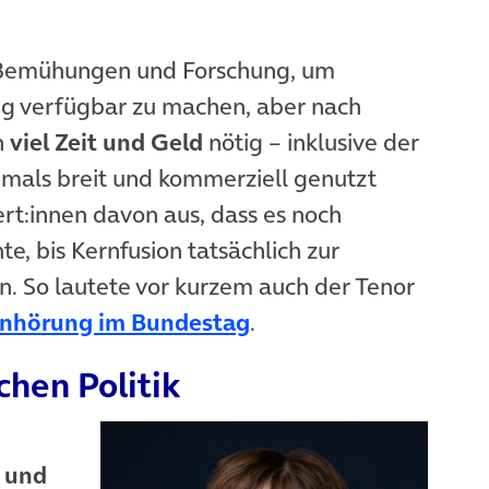
le Bemühungen und Forschung, um
ng verfügbar zu machen, aber nach
h
viel Zeit und Geld
nötig – inklusive der
emals breit und kommerziell genutzt
rt:innen davon aus, dass es noch
e, bis Kernfusion tatsächlich zur
. So lautete vor kurzem auch der Tenor
(öffnet in neuem Tab)
nhörung im Bundestag
.
chen Politik
 und