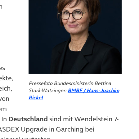
n
 in neuem Tab)
es
kte,
Pressefoto Bundesministerin Bettina
eich,
Stark-Watzinger:
BMBF / Hans-Joachim
von
Rickel
dem
 In
Deutschland
sind mit Wendelstein 7-
d ASDEX Upgrade in Garching bei