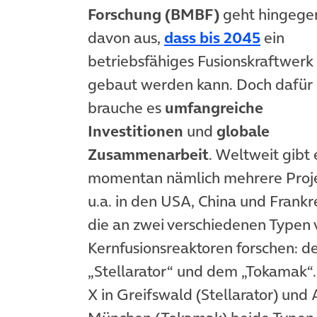
Forschung (BMBF)
geht hingege
(öffnet
davon aus,
dass bis 2045
ein
betriebsfähiges Fusionskraftwerk
gebaut werden kann. Doch dafür
brauche es
umfangreiche
Investitionen
und
globale
Zusammenarbeit
. Weltweit gibt 
momentan nämlich mehrere Proje
u.a. in den USA, China und Frankr
die an zwei verschiedenen Typen 
Kernfusionsreaktoren forschen: 
„Stellarator“ und dem „Tokamak“.
X in Greifswald (Stellarator) un