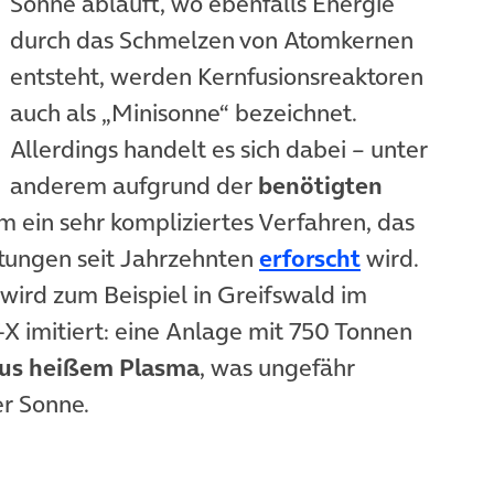
Sonne abläuft, wo ebenfalls Energie
durch das Schmelzen von Atomkernen
entsteht, werden Kernfusionsreaktoren
auch als „Minisonne“ bezeichnet.
Allerdings handelt es sich dabei – unter
anderem aufgrund der
benötigten
m ein sehr kompliziertes Verfahren, das
(öffnet in 
htungen seit Jahrzehnten
erforscht
wird.
wird zum Beispiel in Greifswald im
-X imitiert: eine Anlage mit 750 Tonnen
ius
heißem Plasma
, was ungefähr
er Sonne.