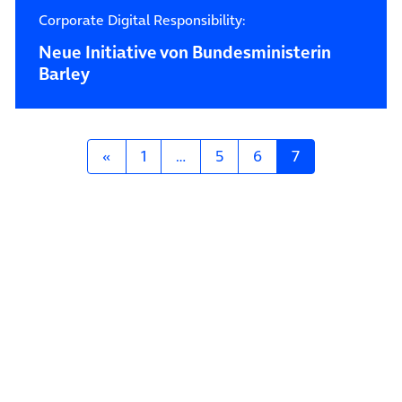
Corporate Digital Responsibility:
Neue Initiative von Bundesministerin
Barley
Posts navigation
«
1
…
5
6
7