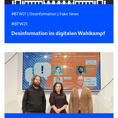
#BTW21
|
Desinformation
|
Fake News
#BTW21:
Desinformation im digitalen Wahlkampf