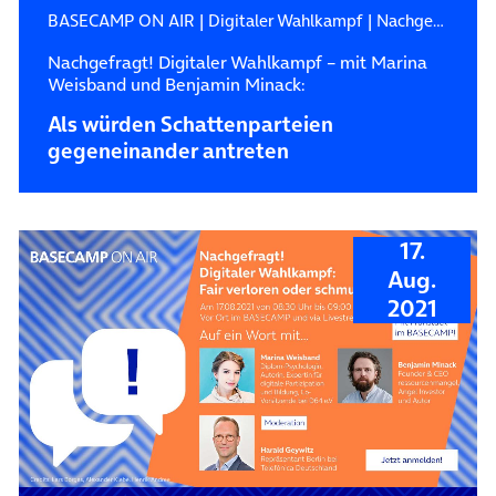
BASECAMP ON AIR
|
Digitaler Wahlkampf
|
Nachgefragt! Auf ein Wort mit…
Nachgefragt! Digitaler Wahlkampf – mit Marina
Weisband und Benjamin Minack:
Als würden Schattenparteien
gegeneinander antreten
17.
Aug.
2021