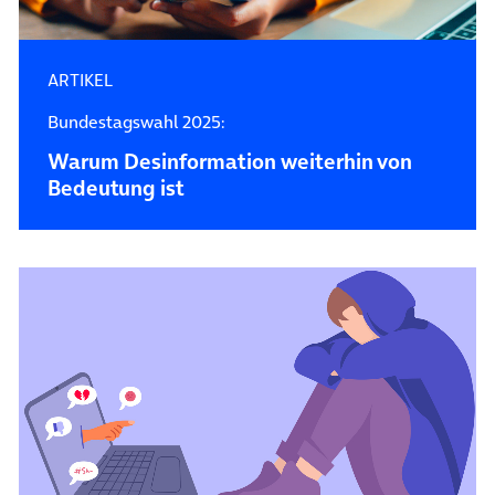
ARTIKEL
Bundestagswahl 2025:
Warum Desin­forma­tion weiterhin von
Bedeutung ist