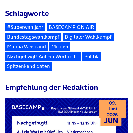
Schlagworte
#Superwahljahr
BASECAMP ON AIR
Bundestagswahlkampf
Digitaler Wahlkampf
Marina Weisband
Medien
Nachgefragt! Auf ein Wort mit…
Politik
Spitzenkandidaten
Empfehlung der Redaktion
09.
Juni
2026