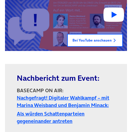
Bei YouTube anschauen
Nachbericht zum Event:
BASECAMP ON AIR:
Nachgefragt! Digitaler Wahlkampf – mit
Marina Weisband und Benjamin Minack:
Als würden Schattenparteien
gegeneinander antreten