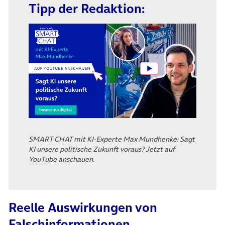
Tipp der Redaktion:
(öffnet in neuem Tab)
SMART CHAT mit KI-Experte Max Mundhenke: Sagt
KI unsere politische Zukunft voraus? Jetzt auf
YouTube anschauen.
Reelle Auswirkungen von
Falschinformationen