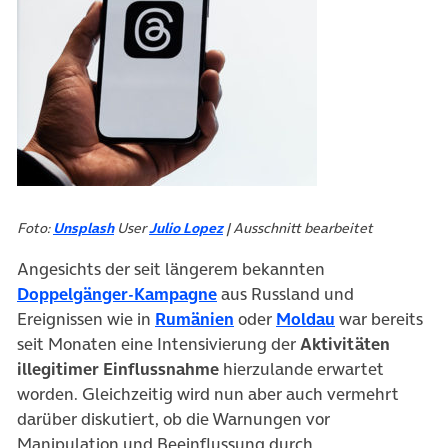
(öffnet in neuem Tab)
Foto:
Unsplash
User
Julio Lopez
| Ausschnitt bearbeitet
Angesichts der seit längerem bekannten
(öffnet in neuem Tab)
Doppelgänger-Kampagne
aus Russland und
(öffnet in neuem Tab)
(öffnet in neu
Ereignissen wie in
Rumänien
oder
Moldau
war bereits
seit Monaten eine Intensivierung der
Aktivitäten
illegitimer Einflussnahme
hierzulande erwartet
worden. Gleichzeitig wird nun aber auch vermehrt
darüber diskutiert, ob die Warnungen vor
Manipulation und Beeinflussung durch