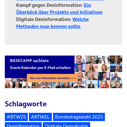
Kampf gegen Desinformation:
Ein
(öffnet in
Überblick über Projekte und Initiativen
Digitale Desinformation:
Welche
(öffnet in neuem Tab
Methoden man kennen sollte
Schlagworte
#BTW25
ARTIKEL
Bundestagswahl 2025
Desinformation
Digitale Demokratie