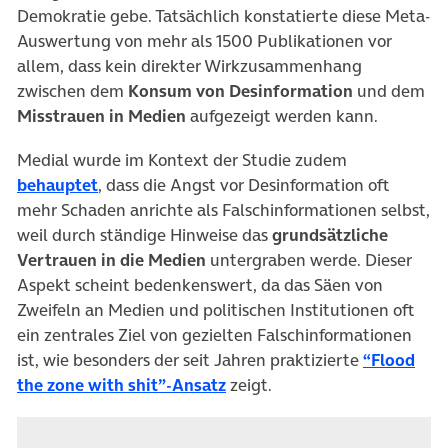
Demokratie gebe. Tatsächlich konstatierte diese Meta-
Auswertung von mehr als 1500 Publikationen vor
allem, dass kein direkter Wirkzusammenhang
zwischen dem
Konsum von Desinformation
und dem
Misstrauen in Medien
aufgezeigt werden kann.
Medial wurde im Kontext der Studie zudem
(öffnet in neuem Tab)
behauptet
, dass die Angst vor Desinformation oft
mehr Schaden anrichte als Falschinformationen selbst,
weil durch ständige Hinweise das
grundsätzliche
Vertrauen in die Medien
untergraben werde. Dieser
Aspekt scheint bedenkenswert, da das Säen von
Zweifeln an Medien und politischen Institutionen oft
ein zentrales Ziel von gezielten Falschinformationen
ist, wie besonders der seit Jahren praktizierte
“Flood
(öffnet in neuem Tab)
the zone with shit”-Ansatz
zeigt.