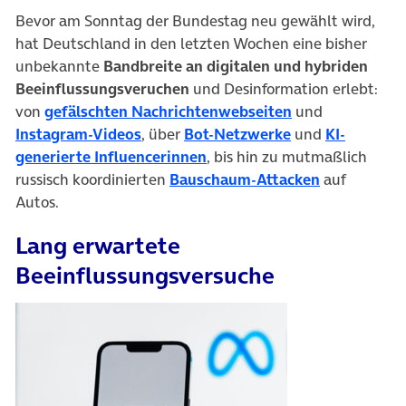
Bevor am Sonntag der Bundestag neu gewählt wird,
hat Deutschland in den letzten Wochen eine bisher
unbekannte
Bandbreite an digitalen und hybriden
Beeinflussungsveruchen
und Desinformation
erlebt
:
(öffnet in neue
von
gefälschten Nachrichtenwebseiten
und
(öffnet in neuem Tab)
(öffnet in neuem
Instagram-Videos
, über
Bot-Netzwerke
und
KI-
(öffnet in neuem Tab)
generierte Influencerinnen
, bis hin zu mutmaßlich
(öffnet in n
russisch koordinierten
Bauschaum-Attacken
auf
Autos.
Lang erwartete
Beeinflussungsversuche