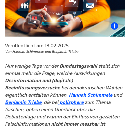
Veröffentlicht am 18.02.2025
Von Hannah Schimmele und Benjamin Triebe
Nur wenige Tage vor der
Bundestagswahl
stellt sich
einmal mehr die Frage, welche Auswirkungen
Desinformation
und (digitale)
Beeinflussungsversuche
bei demokratischen Wahlen
(öffnet
eigentlich entfalten können.
Hannah Schimmele
und
(öffnet in neuem Tab)
(öffnet in neuem Tab
Benjamin Triebe
, die bei
polisphere
zum Thema
forschen, geben einen Überblick über die
Debattenlage und warum der Einfluss von gezielten
Falschinformationen
nicht immer messbar
ist.