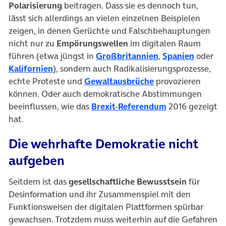
Polarisierung
beitragen. Dass sie es dennoch tun,
lässt sich allerdings an vielen einzelnen Beispielen
zeigen, in denen Gerüchte und Falschbehauptungen
nicht nur zu
Empörungswellen
im digitalen Raum
(öffnet in neuem
(öffnet 
führen (etwa jüngst in
Großbritannien
,
Spanien
oder
(öffnet in neuem Tab)
Kalifornien
), sondern auch Radikalisierungsprozesse,
(öffnet in neuem T
echte Proteste und
Gewaltausbrüche
provozieren
können. Oder auch demokratische Abstimmungen
(öffnet in neu
beeinflussen, wie das
Brexit-Referendum
2016 gezeigt
hat.
Die wehrhafte Demokratie nicht
aufgeben
Seitdem ist das
gesellschaftliche Bewusstsein
für
Desinformation und ihr Zusammenspiel mit den
Funktionsweisen der digitalen Plattformen spürbar
gewachsen. Trotzdem muss weiterhin auf die Gefahren