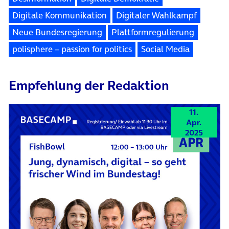
Digitale Kommunikation
Digitaler Wahlkampf
Neue Bundesregierung
Plattformregulierung
polisphere – passion for politics
Social Media
Empfehlung der Redaktion
11.
Apr.
2025