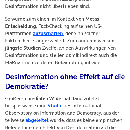
Desinformation nicht übertrieben sind.
So wurde zum einen im Kontext von
Metas
Entscheidung
, Fact-Checking auf seinen US-
(öffnet in neuem Tab)
Plattformen
abzuschaffen
, der Sinn solcher
Faktenchecks angezweifelt. Zum anderen wecken
jüngste Studien
Zweifel an den Auswirkungen von
Desinformation und stellen damit indirekt auch die
Maßnahmen zu deren Bekämpfung infrage.
Desinformation ohne Effekt auf die
Demokratie?
Größeren
medialen Widerhall
fand zuletzt
(öffnet in neuem Tab)
beispielsweise eine
Studie
des International
Observatory on Information and Democracy, aus der
(öffnet in neuem Tab)
teilweise
abgeleitet
wurde, dass es keine empirischen
Belege für einen Effekt von Desinformation auf die