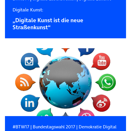
Digitale Kunst:
„Digitale Kunst ist die neue
Straßenkunst“
#BTW17
|
Bundestagswahl 2017
|
Demokratie Digital