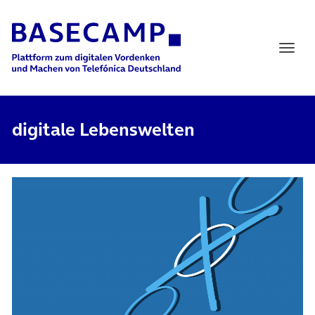
Main Navigation
digitale Lebenswelten