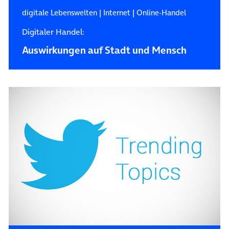
digitale Lebenswelten
|
Internet
|
Online-Handel
Digitaler Handel:
Auswirkungen auf Stadt und Mensch