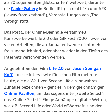
als 30 sogenannten „Botschaften“ weltweit, darunter
(öffnet in neuem Tab)
die
Panke Gallery
in Berlin, IRL („in real life“) und AFK
(„away from keybord“), Veranstaltungen von „The
Wrong“ statt.
Das Portal der Online-Biennale versammelt
Kunstwerke wie Life 2.0 oder GIF Fest 3000 – zwei von
vielen Arbeiten, die ab Januar entweder nicht mehr
frei zugänglich sind, oder aber wieder in den Tiefen des
Internets verschwinden werden.
(öffnet in neuem Tab)
Angelehnt an den Film
Life 2.0
von
Jason Spingarn-
(öffnet in neuem Tab)
Koff
– dieser interviewte für seinen Film mehrere
Leute, die die Welt von Second Life als ihr wahres
Zuhause bezeichnen – geht es in dem gleichnamigen
(öffnet in neuem Tab)
Online-Pavillon
, um das sogenannte „zweite Selbst“:
das „Online-Selbst“. Einige Anhänger digitaler Welten,
wie z.B. Second Life oder World of Warcraft, sind der