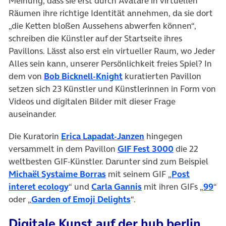
Meinung, dass sie erst durch Avatare in virtuellen
Räumen ihre richtige Identität annehmen, da sie dort
„die Ketten bloßen Aussehens abwerfen können“,
schreiben die Künstler auf der Startseite ihres
Pavillons. Lässt also erst ein virtueller Raum, wo Jeder
Alles sein kann, unserer Persönlichkeit freies Spiel? In
(öffnet in neuem Tab)
dem von
Bob Bicknell-Knight
kuratierten Pavillon
setzen sich 23 Künstler und Künstlerinnen in Form von
Videos und digitalen Bilder mit dieser Frage
auseinander.
(öffnet in neuem Tab
Die Kuratorin
Erica Lapadat-Janzen
hingegen
(öffnet in ne
versammelt in dem Pavillon
GIF Fest 3000
die 22
weltbesten GIF-Künstler. Darunter sind zum Beispiel
(öffnet in neuem Tab)
Michaël Systaime Borras
mit seinem GIF „
Post
(öffnet in neuem Tab)
(öffnet in neuem Tab)
(öf
interet ecology
“ und
Carla Gannis
mit ihren GIFs „
99
“
(öffnet in neuem Tab)
oder „
Garden of Emoji Delights
“.
Digitale Kunst auf der hub.berlin