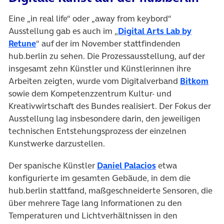
Eine „in real life“ oder „away from keybord“
Ausstellung gab es auch im „
Digital Arts Lab by
(öffnet in neuem Tab)
Retune
“ auf der im November stattfindenden
hub.berlin zu sehen. Die Prozessausstellung, auf der
insgesamt zehn Künstler und Künstlerinnen ihre
(öff
Arbeiten zeigten, wurde vom Digitalverband
Bitkom
sowie dem Kompetenzzentrum Kultur- und
Kreativwirtschaft des Bundes realisiert. Der Fokus der
Ausstellung lag insbesondere darin, den jeweiligen
technischen Entstehungsprozess der einzelnen
Kunstwerke darzustellen.
(öffnet in neuem 
Der spanische Künstler
Daniel Palacios
etwa
konfigurierte im gesamten Gebäude, in dem die
hub.berlin stattfand, maßgeschneiderte Sensoren, die
über mehrere Tage lang Informationen zu den
Temperaturen und Lichtverhältnissen in den