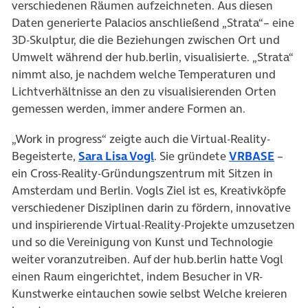
verschiedenen Räumen aufzeichneten. Aus diesen
Daten generierte Palacios anschließend „Strata“– eine
3D-Skulptur, die die Beziehungen zwischen Ort und
Umwelt während der hub.berlin, visualisierte. „Strata“
nimmt also, je nachdem welche Temperaturen und
Lichtverhältnisse an den zu visualisierenden Orten
gemessen werden, immer andere Formen an.
„Work in progress“ zeigte auch die Virtual-Reality-
(öffnet in neuem Tab)
(öffne
Begeisterte,
Sara Lisa Vogl
. Sie gründete
VRBASE
–
ein Cross-Reality-Gründungszentrum mit Sitzen in
Amsterdam und Berlin. Vogls Ziel ist es, Kreativköpfe
verschiedener Disziplinen darin zu fördern, innovative
und inspirierende Virtual-Reality-Projekte umzusetzen
und so die Vereinigung von Kunst und Technologie
weiter voranzutreiben. Auf der hub.berlin hatte Vogl
einen Raum eingerichtet, indem Besucher in VR-
Kunstwerke eintauchen sowie selbst Welche kreieren