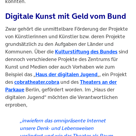
konnten.
Digitale Kunst mit Geld vom Bund
Zwar gehört die unmittelbare Förderung der Projekte
von Künstlerinnen und Künstler bzw. deren Projekte
grundsätzlich zu den Aufgaben der Länder und
(öffnet
Kommunen. Über die
Kulturstiftung des Bundes
sind
dennoch verschiedene Projekte des Zentrums für
Kunst und Medien oder auch Vorhaben wie zum
(öffnet in neuem
Beispiel das „
Haus der digitalen Jugend
„, ein Projekt
(öffnet in neuem Tab)
des
cobratheater.cobra
und des
Theaters an der
(öffnet in neuem Tab)
Parkaue
Berlin, gefördert worden. Im „Haus der
digitalen Jugend“ möchten die Verantwortlichen
erproben,
„inwiefern das omnipräsente Internet
unsere Denk- und Lebensweisen
verändert und wie das Theater als Raum