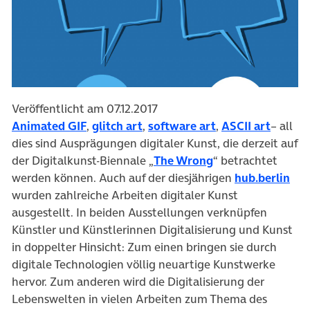
Veröffentlicht am 07.12.2017
(öffnet in neuem Tab)
(öffnet in neuem Tab)
(öffnet in neuem 
(öffnet
Animated GIF
,
glitch art
,
software art
,
ASCII art
– all
dies sind Ausprägungen digitaler Kunst, die derzeit auf
(öffnet in neuem 
der Digitalkunst-Biennale „
The Wrong
“ betrachtet
(öf
werden können. Auch auf der diesjährigen
hub.berlin
wurden zahlreiche Arbeiten digitaler Kunst
ausgestellt. In beiden Ausstellungen verknüpfen
Künstler und Künstlerinnen Digitalisierung und Kunst
in doppelter Hinsicht: Zum einen bringen sie durch
digitale Technologien völlig neuartige Kunstwerke
hervor. Zum anderen wird die Digitalisierung der
Lebenswelten in vielen Arbeiten zum Thema des