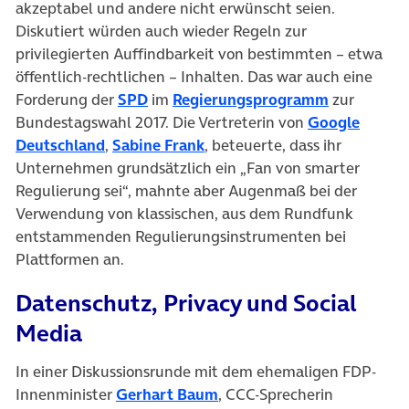
akzeptabel und andere nicht erwünscht seien.
Diskutiert würden auch wieder Regeln zur
privilegierten Auffindbarkeit von bestimmten – etwa
öffentlich-rechtlichen – Inhalten. Das war auch eine
(öffnet in neuem Tab)
(öffnet in 
Forderung der
SPD
im
Regierungsprogramm
zur
Bundestagswahl 2017. Die Vertreterin von
Google
(öffnet in neuem Tab)
(öffnet in neuem Tab)
Deutschland
,
Sabine Frank
, beteuerte, dass ihr
Unternehmen grundsätzlich ein „Fan von smarter
Regulierung sei“, mahnte aber Augenmaß bei der
Verwendung von klassischen, aus dem Rundfunk
entstammenden Regulierungsinstrumenten bei
Plattformen an.
Datenschutz, Privacy und Social
Media
In einer Diskussionsrunde mit dem ehemaligen FDP-
(öffnet in neuem Tab)
Innenminister
Gerhart Baum
, CCC-Sprecherin