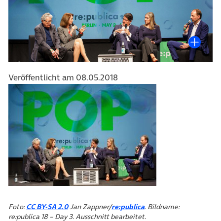
Veröffentlicht am 08.05.2018
(öffnet in neuem Tab)
(öffnet in neuem Tab)
Foto:
CC BY-SA 2.0
Jan Zappner/
re:publica
. Bildname:
re:publica 18 – Day 3. Ausschnitt bearbeitet.