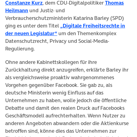
(öffnet in neuem Tab)
Constanze Kurz
, dem CDU-Digitalpolitiker
Thomas
(öffnet in neuem Tab)
Heilmann
und Justiz- und
Verbraucherschutzministerin Katarina Barley (SPD)
ging es unter dem Titel
„Digitale Freiheitsrechte in
(öffnet in neuem Tab)
der neuen Legislatur“
um den Themenkomplex
Datenschutzrecht, Privacy und Social-Media-
Regulierung.
Ohne andere Kabinettskollegen für ihre
Zurückhaltung direkt anzugreifen, erklärte Barley ihr
als vergleichsweise proaktiv wahrgenommenes
Vorgehen gegenüber Facebook. Sie gab zu, als
deutsche Ministerin wenig Einfluss auf das
Unternehmen zu haben, wolle jedoch die öffentliche
Debatte und damit den realen Druck auf Facebooks
Geschäftsmodell aufrechterhalten. Wenn Nutzer zu
anderen Angeboten abwandern oder die Aktienkurse
betroffen sind, könne dies das Unternehmen zur