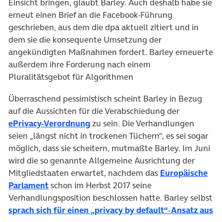
Einsicht bringen, glaubt Barley. Auch deshalb habe sie
erneut einen Brief an die Facebook-Führung
geschrieben, aus dem die dpa aktuell zitiert und in
dem sie die konsequente Umsetzung der
angekündigten Maßnahmen fordert. Barley erneuerte
außerdem ihre Forderung nach einem
Pluralitätsgebot für Algorithmen
Überraschend pessimistisch scheint Barley in Bezug
auf die Aussichten für die Verabschiedung der
(öffnet in neuem Tab)
ePrivacy-Verordnung
zu sein. Die Verhandlungen
seien „längst nicht in trockenen Tüchern“, es sei sogar
möglich, dass sie scheitern, mutmaßte Barley. Im Juni
wird die so genannte Allgemeine Ausrichtung der
Mitgliedstaaten erwartet, nachdem das
Europäische
(öffnet in neuem Tab)
Parlament
schon im Herbst 2017 seine
Verhandlungsposition beschlossen hatte. Barley selbst
sprach sich für einen „privacy by default“-Ansatz aus