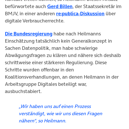
(öffnet in neuem Tab)
befürwortete auch
Gerd Billen
, der Staatssekretär im
(öffnet in
BMJV, in einer anderen
re:publica-Diskussion
über
digitale Verbraucherrechte.
(öffnet in neuem Tab)
Die Bundesregierung
habe nach Heilmanns
Einschätzung tatsächlich kein Generalkonzept in
Sachen Datenpolitik, man habe schwierige
Abwägungsfragen zu klären und nähere sich deshalb
schrittweise einer stärkeren Regulierung. Diese
Schritte wurden offenbar in den
Koalitionsverhandlungen, an denen Heilmann in der
Arbeitsgruppe Digitales beteiligt war,
ausbuchstabiert.
„Wir haben uns auf einen Prozess
verständigt, wie wir uns diesen Fragen
nähern“, so Heilmann.