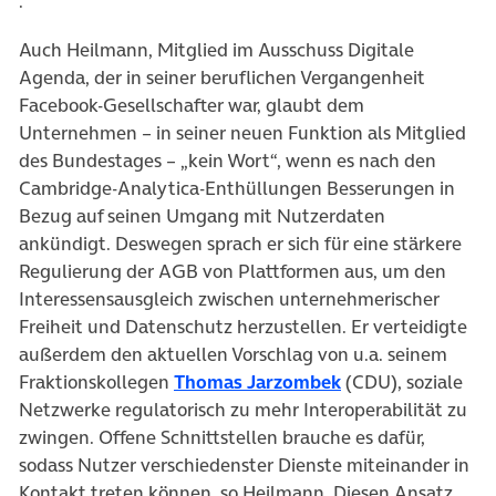
(öffnet in neuem Tab)
.
Auch Heilmann, Mitglied im Ausschuss Digitale
Agenda, der in seiner beruflichen Vergangenheit
Facebook-Gesellschafter war, glaubt dem
Unternehmen – in seiner neuen Funktion als Mitglied
des Bundestages – „kein Wort“, wenn es nach den
Cambridge-Analytica-Enthüllungen Besserungen in
Bezug auf seinen Umgang mit Nutzerdaten
ankündigt. Deswegen sprach er sich für eine stärkere
Regulierung der AGB von Plattformen aus, um den
Interessensausgleich zwischen unternehmerischer
Freiheit und Datenschutz herzustellen. Er verteidigte
außerdem den aktuellen Vorschlag von u.a. seinem
(öffnet in neuem 
Fraktionskollegen
Thomas Jarzombek
(CDU), soziale
Netzwerke regulatorisch zu mehr Interoperabilität zu
zwingen. Offene Schnittstellen brauche es dafür,
sodass Nutzer verschiedenster Dienste miteinander in
Kontakt treten können, so Heilmann. Diesen Ansatz