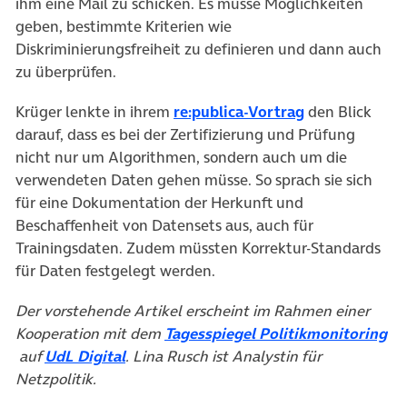
ihm eine Mail zu schicken. Es müsse Möglichkeiten
geben, bestimmte Kriterien wie
Diskriminierungsfreiheit zu definieren und dann auch
zu überprüfen.
(öffnet in neu
Krüger lenkte in ihrem
re:publica-Vortrag
den Blick
darauf, dass es bei der Zertifizierung und Prüfung
nicht nur um Algorithmen, sondern auch um die
verwendeten Daten gehen müsse. So sprach sie sich
für eine Dokumentation der Herkunft und
Beschaffenheit von Datensets aus, auch für
Trainingsdaten. Zudem müssten Korrektur-Standards
für Daten festgelegt werden.
Der vorstehende Artikel erscheint im Rahmen einer
Kooperation mit dem
Tagesspiegel Politikmonitoring
(öffnet in neuem Tab)
(öffnet in neuem Tab)
auf
UdL Digital
. Lina Rusch ist Analystin für
Netzpolitik.