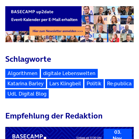
Schlagworte
Algorithmen
digitale Lebenswelten
Katarina Barley
Lars Klingbeil
Politik
Re:publica
UdL Digital Blog
Empfehlung der Redaktion
03.
Nov.