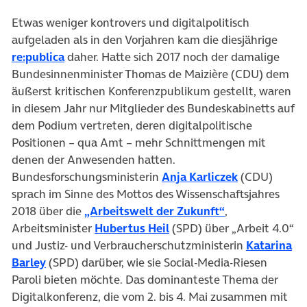
Etwas weniger kontrovers und digitalpolitisch
aufgeladen als in den Vorjahren kam die diesjährige
(öffnet in neuem Tab)
re:publica
daher. Hatte sich 2017 noch der damalige
Bundesinnenminister Thomas de Maizière (CDU) dem
äußerst kritischen Konferenzpublikum gestellt, waren
in diesem Jahr nur Mitglieder des Bundeskabinetts auf
dem Podium vertreten, deren digitalpolitische
Positionen – qua Amt – mehr Schnittmengen mit
denen der Anwesenden hatten.
(öffnet in n
Bundesforschungsministerin
Anja Karliczek
(CDU)
sprach im Sinne des Mottos des Wissenschaftsjahres
(öffnet in neue
2018 über die
„Arbeitswelt der Zukunft“
,
(öffnet in neuem Tab)
Arbeitsminister
Hubertus Heil
(SPD) über „Arbeit 4.0“
und Justiz- und Verbraucherschutzministerin
Katarina
(öffnet in neuem Tab)
Barley
(SPD) darüber, wie sie Social-Media-Riesen
Paroli bieten möchte. Das dominanteste Thema der
Digitalkonferenz, die vom 2. bis 4. Mai zusammen mit