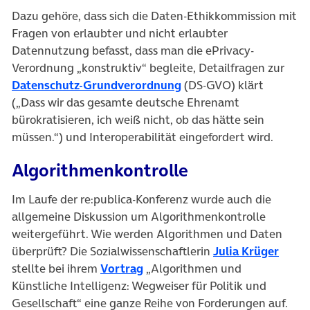
Dazu gehöre, dass sich die Daten-Ethikkommission mit
Fragen von erlaubter und nicht erlaubter
Datennutzung befasst, dass man die ePrivacy-
Verordnung „konstruktiv“ begleite, Detailfragen zur
(öffnet in neuem Tab)
Datenschutz-Grundverordnung
(DS-GVO) klärt
(„Dass wir das gesamte deutsche Ehrenamt
bürokratisieren, ich weiß nicht, ob das hätte sein
müssen.“) und Interoperabilität eingefordert wird.
Algorithmenkontrolle
Im Laufe der re:publica-Konferenz wurde auch die
allgemeine Diskussion um Algorithmenkontrolle
weitergeführt. Wie werden Algorithmen und Daten
(öffn
überprüft? Die Sozialwissenschaftlerin
Julia Krüger
(öffnet in neuem Tab)
stellte bei ihrem
Vortrag
„Algorithmen und
Künstliche Intelligenz: Wegweiser für Politik und
Gesellschaft“ eine ganze Reihe von Forderungen auf.