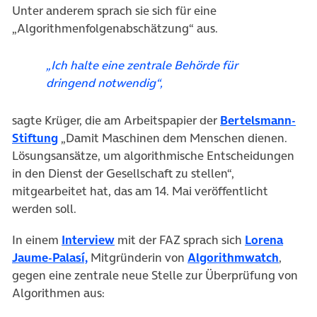
Unter anderem sprach sie sich für eine
„Algorithmenfolgenabschätzung“ aus.
„Ich halte eine zentrale Behörde für
dringend notwendig“,
sagte Krüger, die am Arbeitspapier der
Bertelsmann-
(öffnet in neuem Tab)
Stiftung
„Damit Maschinen dem Menschen dienen.
Lösungsansätze, um algorithmische Entscheidungen
in den Dienst der Gesellschaft zu stellen“,
mitgearbeitet hat, das am 14. Mai veröffentlicht
werden soll.
(öffnet in neuem Tab)
In einem
Interview
mit der FAZ sprach sich
Lorena
(öffnet in neuem Tab)
(öffne
Jaume-Palasí,
Mitgründerin von
Algorithmwatch
,
gegen eine zentrale neue Stelle zur Überprüfung von
Algorithmen aus: