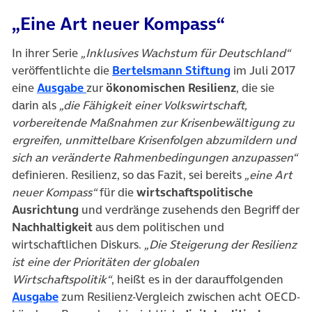
„Eine Art neuer Kompass“
In ihrer Serie
„Inklusives Wachstum für Deutschland“
(öffnet in neu
veröffentlichte die
Bertelsmann Stiftung
im Juli 2017
(öffnet in neuem Tab)
eine
Ausgabe
zur
ökonomischen Resilienz
, die sie
darin als
„die Fähigkeit einer Volkswirtschaft,
vorbereitende Maßnahmen zur Krisenbewältigung zu
ergreifen, unmittelbare Krisenfolgen abzumildern und
sich an veränderte Rahmenbedingungen anzupassen“
definieren. Resilienz, so das Fazit, sei bereits
„eine Art
neuer Kompass“
für die
wirtschaftspolitische
Ausrichtung
und verdränge zusehends den Begriff der
Nachhaltigkeit
aus dem politischen und
wirtschaftlichen Diskurs.
„Die Steigerung der Resilienz
ist eine der Prioritäten der globalen
Wirtschaftspolitik“
, heißt es in der darauffolgenden
(öffnet in neuem Tab)
Ausgabe
zum Resilienz-Vergleich zwischen acht OECD-