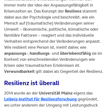
immer mehr der Idee der Anpassungsfähigkeit in
Krisenzeiten an. Das Konzept der
Resilienz
stammt
dabei aus der Psychologie und beschreibt, wie ein
Mensch auf (traumatische) Veränderungen seiner
Umwelt – ökonomische, politische, klimatische oder
familiäre Faktoren – reagiert und das individuelle
Verhalten entsprechend der Veränderungen anpasst.
Wie resilient eine Person ist, meint daher, wie
anpassungs-
,
handlungs-
und
überlebensfähig
sie im
Kontext von einschneidenden Veränderungen wie
Krisen oder traumatischen Erlebnissen ist.
Verwundbarkeit
gilt dabei als Gegenteil der Resilienz.
Resilienz ist überall
2014 wurde an der
Universität Mainz
eigens das
(öffnet in neuem
Leibniz-Institut für Resilienzforschung
gegründet,
wo unter anderem der Umgang mit Leistungsdruck