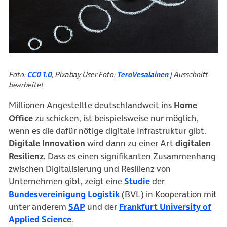
Foto:
CC0 1.0
, Pixabay User Foto:
TeroVesalainen
| Ausschnitt
bearbeitet
Millionen Angestellte deutschlandweit ins
Home
Office
zu schicken, ist beispielsweise nur möglich,
wenn es die dafür nötige digitale Infrastruktur gibt.
Digitale Innovation
wird dann zu einer Art
digitalen
Resilienz
. Dass es einen signifikanten Zusammenhang
zwischen Digitalisierung und Resilienz von
(öffnet in neuem Ta
Unternehmen gibt, zeigt eine
Studie
der
(öffnet in neuem Tab)
Bundesvereinigung Logistik
(BVL) in Kooperation mit
(öffnet in neuem Tab)
unter anderem
SAP
und der
Frankfurt University of
(öffnet in neuem Tab)
Applied Science
.