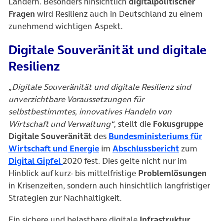
Ländern. Besonders hinsichtlich
digitalpolitischer
Fragen
wird Resilienz auch in Deutschland zu einem
zunehmend wichtigen Aspekt.
Digitale Souveränität und digitale
Resilienz
„Digitale Souveränität und digitale Resilienz sind
unverzichtbare Voraussetzungen für
selbstbestimmtes, innovatives Handeln von
Wirtschaft und Verwaltung“
, stellt die
Fokusgruppe
Digitale Souveränität
des
Bundesministeriums für
(öffnet in neuem Tab)
(öffnet in
Wirtschaft und Energie
im
Abschlussbericht
zum
(öffnet in neuem Tab)
Digital Gipfel
2020 fest. Dies gelte nicht nur im
Hinblick auf kurz- bis mittelfristige
Problemlösungen
in Krisenzeiten, sondern auch hinsichtlich langfristiger
Strategien zur Nachhaltigkeit.
Ein sichere und belastbare digitale
Infrastruktur