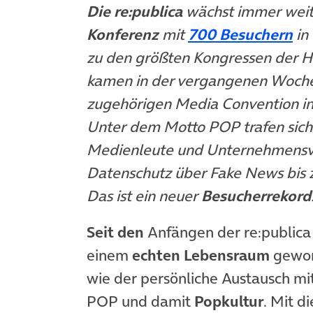
Die re:publica
wächst immer weite
(ö
Konferenz
mit
700 Besuchern
in
zu den größten Kongressen der H
kamen in der vergangenen Woch
zugehörigen Media Convention
i
Unter dem Motto POP trafen sich N
Medienleute und Unternehmensve
Datenschutz über Fake News bis zu
Das ist ein neuer
Besucherrekord
Seit den
Anfängen der re:publica i
einem
echten Lebensraum
geword
wie der persönliche Austausch mi
POP und damit
Popkultur
. Mit d