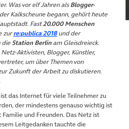
r. Was vor elf Jahren als
Blogger-
ffnet in neuem Tab)
 der Kalkscheune begann, gehört heute
auptstadt. Fast
20.000 Menschen
(öffnet in neuem Tab)
e zur
re:publica 2018
und der
n die
Station Berlin
am Gleisdreieck.
etz-Aktivisten, Blogger, Künstler,
rtreter, um über Themen von
r Zukunft der Arbeit zu diskutieren.
.
st das Internet für viele Teilnehmer zu
en, der mindestens genauso wichtig ist
t Familie und Freunden. Das Netz ist
iesem Leitgedanken tauchte die