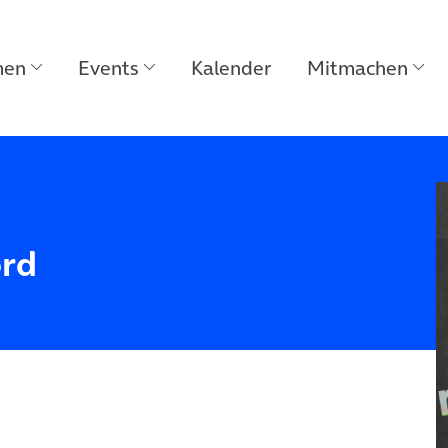
men
Events
Kalender
Mitmachen
ord