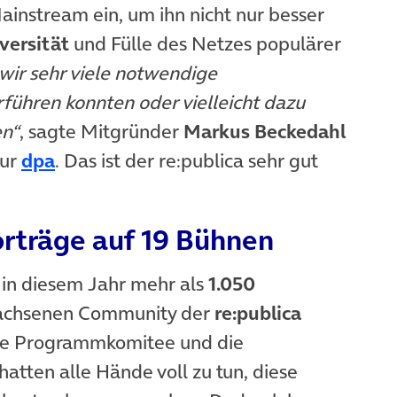
Mainstream ein, um ihn nicht nur besser
versität
und Fülle des Netzes populärer
 wir sehr viele notwendige
rführen konnten oder vielleicht dazu
en“
, sagte Mitgründer
Markus Beckedahl
(öffnet in neuem Tab)
tur
dpa
. Das ist der re:publica sehr gut
orträge auf 19 Bühnen
n in diesem Jahr mehr als
1.050
achsenen Community der
re:publica
äre Programmkomitee und die
atten alle Hände voll zu tun, diese