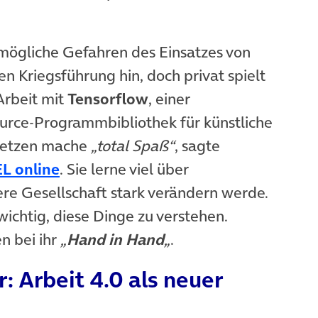
 mögliche Gefahren des Einsatzes von
en Kriegsführung hin, doch privat spielt
Arbeit mit
Tensorflow
, einer
rce-Programmbibliothek für künstliche
 Netzen mache
„total Spaß“
, sagte
(öffnet in neuem Tab)
L online
. Sie lerne viel über
sere Gesellschaft stark verändern werde.
e wichtig, diese Dinge zu verstehen.
n bei ihr
„
Hand in Hand
„
.
: Arbeit 4.0 als neuer