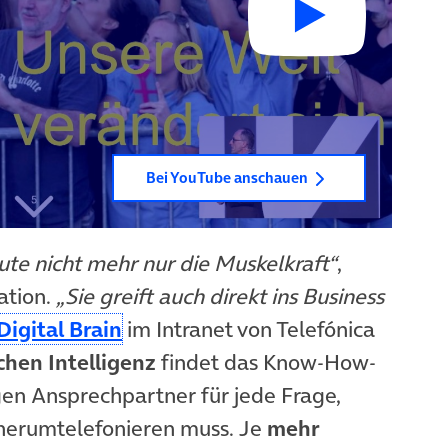
Bei YouTube anschauen
te nicht mehr nur die Muskelkraft“
,
ation.
„Sie greift auch direkt ins Business
(öffnet in neuem Tab)
Digital Brain
im Intranet von Telefónica
chen Intelligenz
findet das Know-How-
en Ansprechpartner für jede Frage,
erumtelefonieren muss. Je
mehr