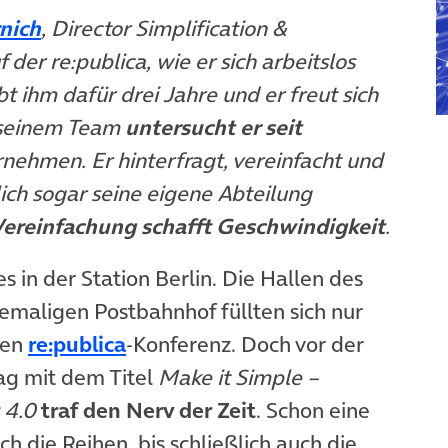
(öffnet in neuem Tab)
rnich
, Director Simplification &
 der re:publica, wie er sich arbeitslos
t ihm dafür drei Jahre und er freut sich
t seinem Team
untersucht er seit
nehmen. Er hinterfragt, vereinfacht und
ßlich sogar seine eigene Abteilung
ereinfachung schafft Geschwindigkeit
.
s in der Station Berlin. Die Hallen des
maligen Postbahnhof füllten sich nur
(öffnet in neuem Tab)
ten
re:publica
-Konferenz. Doch vor der
ag mit dem Titel
Make it Simple –
 4.0
traf den Nerv der Zeit
. Schon eine
ch die Reihen, bis schließlich auch die