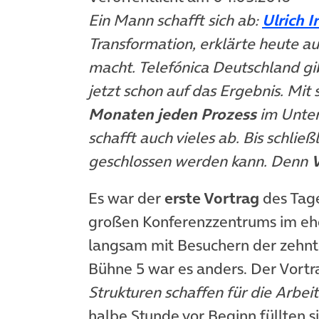
Ein Mann schafft sich ab:
Ulrich I
Transformation, erklärte heute auf
macht. Telefónica Deutschland gib
jetzt schon auf das Ergebnis. Mi
Monaten jeden Prozess
im Unter
schafft auch vieles ab. Bis schlie
geschlossen werden kann. Denn
V
Es war der
erste Vortrag
des Tage
großen Konferenzzentrums im ehe
langsam mit Besuchern der zehn
Bühne 5 war es anders. Der Vortr
Strukturen schaffen für die Arbeit
halbe Stunde vor Beginn füllten si