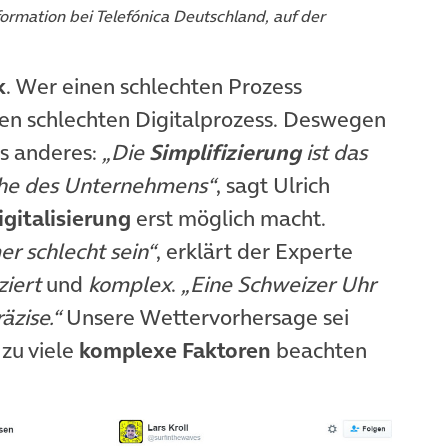
sformation bei Telefónica Deutschland, auf der
k
. Wer einen schlechten Prozess
inen schlechten Digitalprozess. Deswegen
as anderes:
„Die
Simplifizierung
ist das
che des Unternehmens“
, sagt Ulrich
igitalisierung
erst möglich macht.
r schlecht sein“
, erklärt der Experte
ziert
und
komplex
.
„Eine Schweizer Uhr
äzise.“
Unsere Wettervorhersage sei
zu viele
komplexe Faktoren
beachten