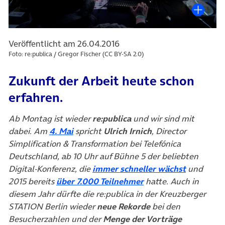
Veröffentlicht am 26.04.2016
Foto: re:publica / Gregor Fischer (CC BY-SA 2.0)
Zukunft der Arbeit heute schon
erfahren.
Ab Montag ist wieder
re:publica
und wir sind mit
(öffnet in neuem Tab)
dabei. Am
4. Mai
spricht
Ulrich Irnich
, Director
Simplification & Transformation bei Telefónica
Deutschland, ab 10 Uhr auf Bühne 5 der beliebten
(öffnet i
Digital-Konferenz, die
immer schneller wächst
und
(öffnet in neuem Tab
2015 bereits
über 7.000 Teilnehmer
hatte. Auch in
diesem Jahr dürfte die re:publica in der Kreuzberger
STATION Berlin wieder
neue Rekorde
bei den
Besucherzahlen und der
Menge der Vorträge