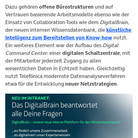
Dazu gehören
offene Bürostrukturen
und auf
Vertrauen basierende Arbeitsmodelle ebenso wie der
Einsatz von Collaboration-Tools wie dem
DigitalBrain
,
der neuen internen Wissensdatenbank, die
künstliche
(öffnet in
Intelligenz zum Bereitstellen von Know-how
nutzt.
Ein weiteres Element war der Aufbau des
Digital
Command Center
: einer
digitalen Schaltzentrale
, mit
der Mitarbeiter jederzeit Zugang zu allen
wesentlichen Daten in Echtzeit haben. Gleichzeitig
nutzt Telefónica modernste Datenanalyseverfahren
etwa für die Entwicklung
neuer Netzstrategien
.