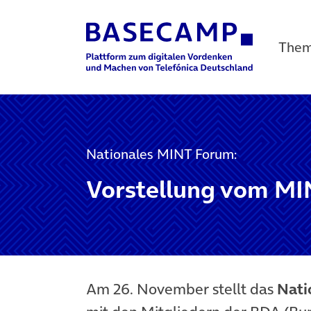
The
Main Navigation
Nationales MINT Forum:
Vorstellung vom MI
Am 26. November stellt das
Nati