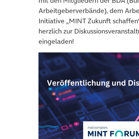
mit den Mitgliedern der BDA (Bu
Arbeitgeberverbände), dem Arb
Initiative „MINT Zukunft schaffe
herzlich zur Diskussionsveransta
eingeladen!