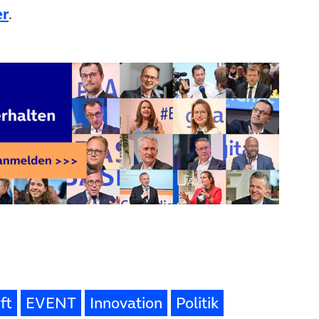
er
.
ft
EVENT
Innovation
Politik