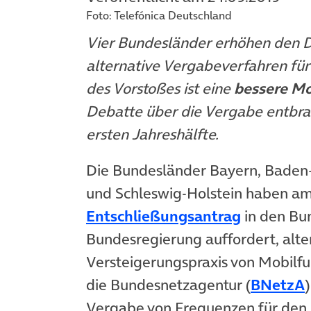
Foto: Telefónica Deutschland
Vier Bundesländer erhöhen den D
alternative Vergabeverfahren für
des Vorstoßes ist eine
bessere Mo
Debatte über die Vergabe entbra
ersten Jahreshälfte.
Die Bundesländer Bayern, Baden
und Schleswig-Holstein haben am
(öffnet i
Entschließungsantrag
in den Bun
Bundesregierung auffordert, alte
Versteigerungspraxis von Mobilfu
die Bundesnetzagentur (
BNetzA
Vergabe von Frequenzen für den