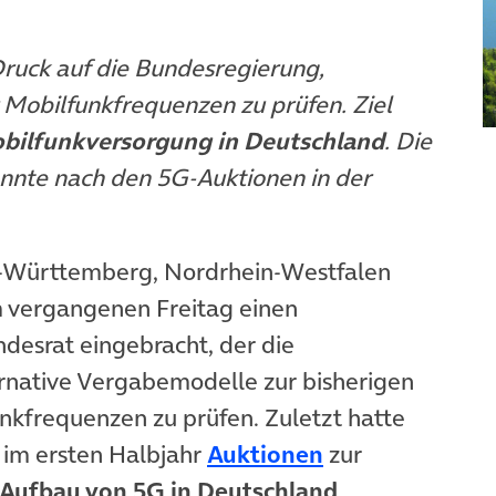
ruck auf die Bundesregierung,
 Mobilfunkfrequenzen zu prüfen. Ziel
bilfunkversorgung in Deutschland
. Die
nnte nach den 5G-Auktionen in der
-Württemberg, Nordrhein-Westfalen
 vergangenen Freitag einen
n neuem Tab)
desrat eingebracht, der die
rnative Vergabemodelle zur bisherigen
nkfrequenzen zu prüfen. Zuletzt hatte
(öffnet in neuem Tab)
(öffnet in neue
) im ersten Halbjahr
Auktionen
zur
Aufbau von 5G in Deutschland