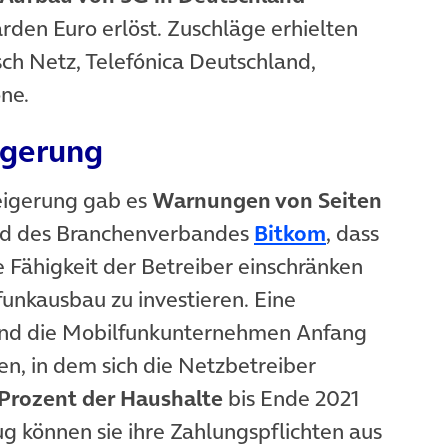
rden Euro erlöst. Zuschläge erhielten
sch Netz, Telefónica Deutschland,
ne.
igerung
teigerung gab es
Warnungen von Seiten
(öffnet in 
d des Branchenverbandes
Bitkom
, dass
e Fähigkeit der Betreiber einschränken
funkausbau zu investieren. Eine
und die Mobilfunkunternehmen Anfang
 in neuem Tab)
en, in dem sich die Netzbetreiber
Prozent der Haushalte
bis Ende 2021
g können sie ihre Zahlungspflichten aus