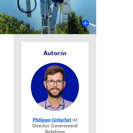
Autor:in
Philippe Gröschel
ist
m Tab)
Director Government
Relations